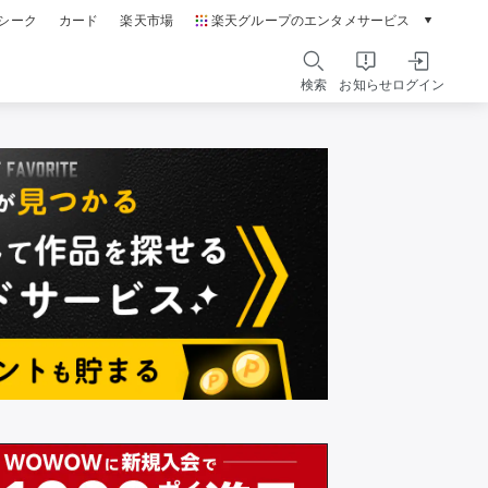
シーク
カード
楽天市場
楽天グループのエンタメサービス
動画配信ガイド
Rakuten PLAY
検索
お知らせ
ログイン
本/ゲーム/CD/DVD
楽天ブックス
電子書籍
楽天Kobo
雑誌読み放題
楽天マガジン
音楽配信
楽天ミュージック
動画配信
楽天TV
無料テレビ
Rチャンネル
チケット
楽天チケット
エンタメニュース