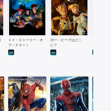
謎
トイ・ストーリー・オ
ボー・ピープはどこ
リメンバー
ブ・テラー！
に？