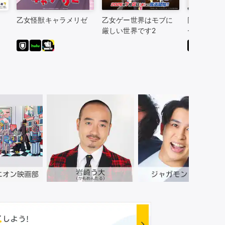
乙女怪獣キャラメリゼ
乙女ゲー世界はモブに
同じゼミの
厳しい世界です2
セクシー女
話。