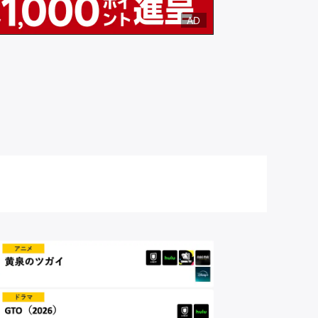
推し楽
AD