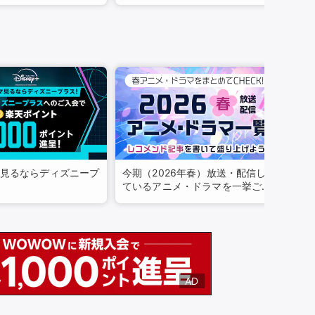
ング
ング
見るならディズニープ
今期（2026年春）放送・配信し
動画
ているアニメ・ドラマを一挙ご紹
介！
AD