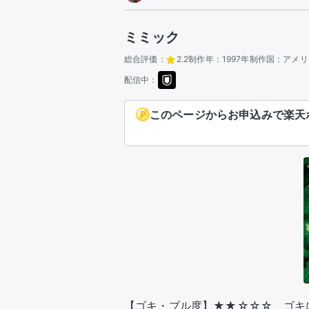
ミミック
総合評価：
2.2
制作年：
1997年
制作国：
アメリ
配信中：
このページからお申込みで楽天ポ
【ゴキ・ブル度】★★☆☆☆　ゴキ