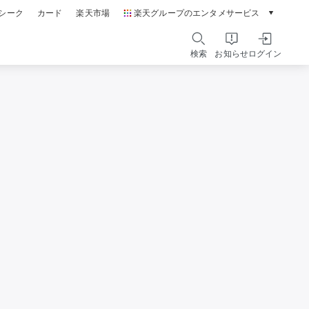
シーク
カード
楽天市場
楽天グループのエンタメサービス
動画配信ガイド
Rakuten PLAY
検索
お知らせ
ログイン
本/ゲーム/CD/DVD
楽天ブックス
電子書籍
楽天Kobo
雑誌読み放題
楽天マガジン
音楽配信
楽天ミュージック
動画配信
楽天TV
無料テレビ
Rチャンネル
チケット
楽天チケット
エンタメニュース