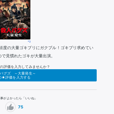
*3
頻度の大量ゴキブリにガクブル！ゴキブリ求めてい
ので見慣れたゴキが大量出演。
の評価を入力してみませんか？
バグズ ～大量発生～
の★評価を入力する
記事がよかったら「いいね」
75