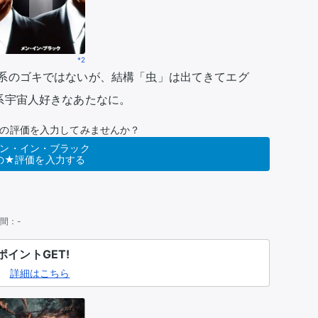
*2
系のゴキではないが、結構「虫」は出てきてエグ
系宇宙人好きなあたなに。
の評価を入力してみませんか？
ン・イン・ブラック
の★評価を入力する
間：
-
イントGET!
詳細はこちら