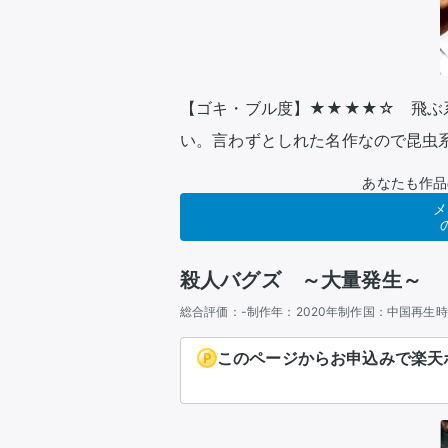
【ゴキ・ブル度】★★★★☆　飛ぶ
い。言わずとしれた名作なので昆虫
あなたも作品
メ
殺人バグズ ～大量発生～
総合評価：
-
制作年：
2020年
制作国：
中国
再生時
このページからお申込みで楽天ポ