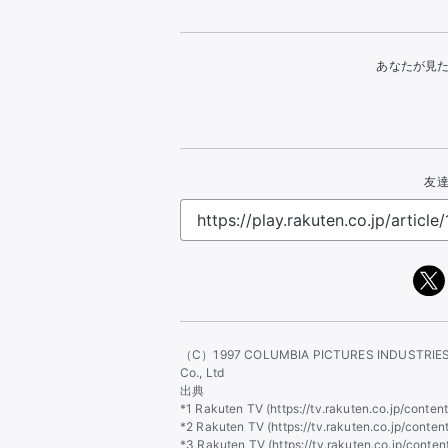
あなたが見
友達
（C）1997 COLUMBIA PICTURES INDUSTRIES,
Co., Ltd
出典
*1 Rakuten TV (https://tv.rakuten.co.jp/con
*2 Rakuten TV (https://tv.rakuten.co.jp/co
*3 Rakuten TV (https://tv.rakuten.co.jp/co