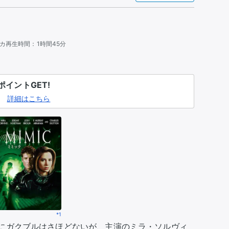
カ
再生時間：
1時間45分
イントGET!
詳細はこちら
*1
にガクブルはさほどないが、主演のミラ・ソルヴィ