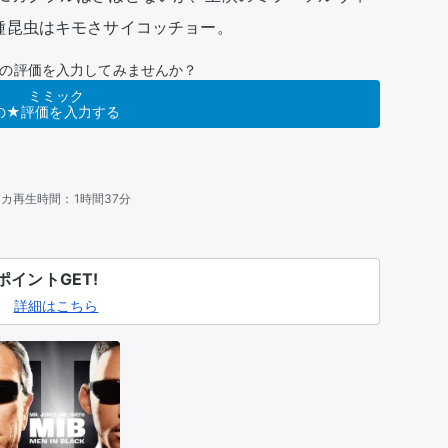
種昆虫はキモさサイコッチョー。
の評価を入力してみませんか？
ミミック
の★評価を入力する
リカ
再生時間：
1時間37分
イントGET!
詳細はこちら