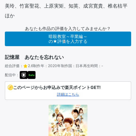
美玲、竹富聖花、上原実矩、知英、成宮寛貴、椎名桔平 
ほか
あなたも作品の評価を入力してみませんか？
暗殺教室～卒業編～
の★評価を入力する
記憶屋 あなたを忘れない
総合評価：
2.6
制作年：
2020年
制作国：
日本
再生時間：
-
配信中：
このページからお申込みで楽天ポイントGET!
詳細はこちら