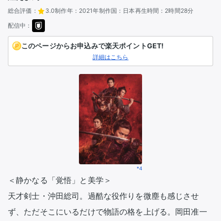
総合評価：
3.0
制作年：
2021年
制作国：
日本
再生時間：
2時間28分
配信中：
このページからお申込みで楽天ポイントGET!
詳細はこちら
*4
＜静かなる「覚悟」と美学＞

天才剣士・沖田総司。過酷な役作りを微塵も感じさせ
ず、ただそこにいるだけで物語の格を上げる。岡田准一