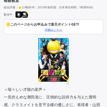
暗殺教室
総合評価：
2.9
制作年：
2015年
制作国：
日本
再生時間：
1時間49分
配信中：
このページからお申込みで楽天ポイントGET!
詳細はこちら
*1
＜瑞々しい才能の産声＞

一見控えめな潮田渚に、圧倒的な説得力を与えた透明
感。クラスメイトを見守る瞳の優しさに、表現者・山田