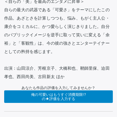
＜自らの「美」を最高のエンタメに昇華＞

自らの最大の武器である「可愛さ」をテーマにしたこの
作品。あざとさを計算しつつも、悩み、もがく主人公・
康介をコミカルに、かつ愛らしく演じきりました。自分
のパブリックイメージを逆手に取って笑いに変える「余
裕」と「客観性」は、今の彼の強さとエンターテイナー
としての矜持を感じます。

出演：山田涼介、芳根京子、大橋和也、鞘師里保、迫田
孝也、西田尚美、古田新太 ほか
あなたも作品の評価を入力してみませんか？
俺の可愛いはもうすぐ消費期限!?
の★評価を入力する