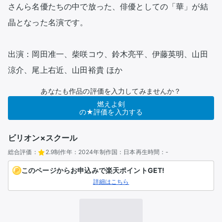
さんら名優たちの中で放った、俳優としての「華」が結
晶となった名演です。

出演：岡田准一、柴咲コウ、鈴木亮平、伊藤英明、山田
涼介、尾上右近、山田裕貴 ほか
あなたも作品の評価を入力してみませんか？
燃えよ剣
の★評価を入力する
ビリオン×スクール
総合評価：
2.9
制作年：
2024年
制作国：
日本
再生時間：
-
このページからお申込みで楽天ポイントGET!
詳細はこちら