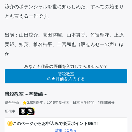
涼介のポテンシャルを世に知らしめた、すべての始まり
とも言える一作です。

出演：山田涼介、菅田将暉、山本舞香、竹富聖花、上原
実矩、知英、椎名桔平、二宮和也（殺せんせーの声）ほ
か
あなたも作品の評価を入力してみませんか？
暗殺教室
の★評価を入力する
暗殺教室～卒業編～
総合評価：
2.9
制作年：
2016年
制作国：
日本
再生時間：
1時間56分
配信中：
このページからお申込みで楽天ポイントGET!
詳細はこちら