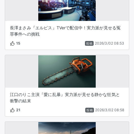
長澤まさみ『エルピス』TVerで配信中！実力派が見せる冤
罪事件への挑戦
15
2026/3/02 08:53
投稿
江口のりこ主演『愛に乱暴』実力派が見せる静かな狂気と
衝撃の結末
21
2026/3/02 08:58
投稿