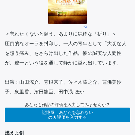
*3
＜忘れたくないと願う、あまりに純粋な「祈り」＞

圧倒的なオーラを封印し、一人の青年として「大切な人
を想う痛み」をさらけ出した作品。彼の誠実な人間性
が、遼一という役を通して静かに溢れ出しています。

出演：山田涼介、芳根京子、佐々木蔵之介、蓮佛美沙
子、泉里香、濱田龍臣、田中泯 ほか
あなたも作品の評価を入力してみませんか？
記憶屋 あなたを忘れない
の★評価を入力する
燃えよ剣