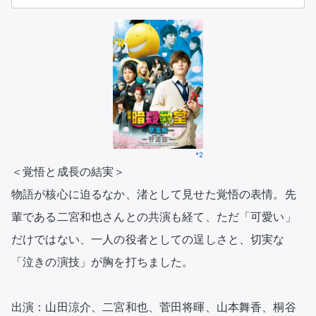
*2
＜覚悟と成長の結実＞

物語が核心に迫るなか、渚として見せた覚悟の表情。先
輩である二宮和也さんとの共演も経て、ただ「可愛い」
だけではない、一人の役者としての逞しさと、切実な
「泣きの演技」が胸を打ちました。

出演：山田涼介、二宮和也、菅田将暉、山本舞香、桐谷