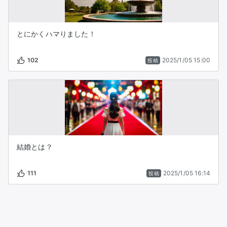
とにかくハマりました！
102
2025/1/05 15:00
投稿
結婚とは？
111
2025/1/05 16:14
投稿