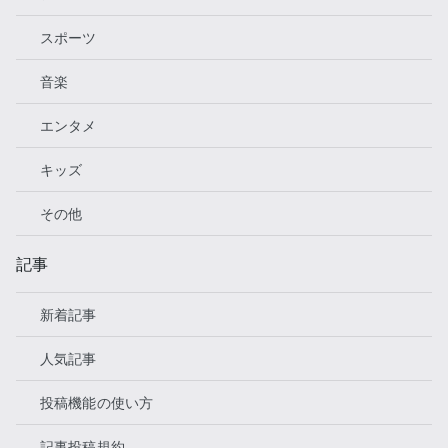
スポーツ
音楽
エンタメ
キッズ
その他
記事
新着記事
人気記事
投稿機能の使い方
記事投稿規約