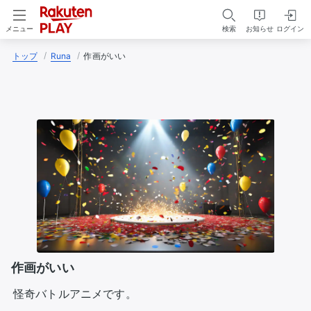
検索
お知らせ
ログイン
メニュー
トップ
Runa
作画がいい
作画がいい
怪奇バトルアニメです。