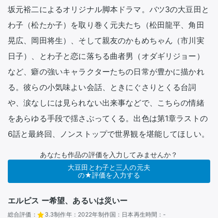
坂元裕二によるオリジナル脚本ドラマ。バツ3の大豆田と
わ子（松たか子）を取り巻く元夫たち（松田龍平、角田
晃広、岡田将生）、そして親友のかもめちゃん（市川実
日子）、とわ子と恋に落ちる曲者男（オダギリジョー）
など、癖の強いキャラクターたちの日常が豊かに描かれ
る。彼らの小気味よい会話、ときにぐさりとくる台詞
や、涙なしには見られない出来事などで、こちらの情緒
をあらゆる手段で揺さぶってくる。出色は第1章ラストの
6話と最終回、ノンストップで世界観を堪能してほしい。
あなたも作品の評価を入力してみませんか？
大豆田とわ子と三人の元夫
の★評価を入力する
エルピス ー希望、あるいは災いー
総合評価：
3.3
制作年：
2022年
制作国：
日本
再生時間：
-