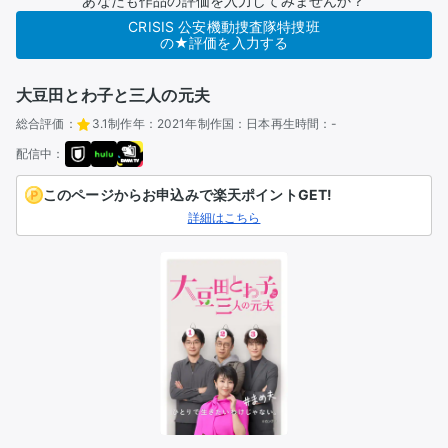
あなたも作品の評価を入力してみませんか？
CRISIS 公安機動捜査隊特捜班
の★評価を入力する
大豆田とわ子と三人の元夫
総合評価：
3.1
制作年：
2021年
制作国：
日本
再生時間：
-
配信中：
このページからお申込みで楽天ポイントGET!
詳細はこちら