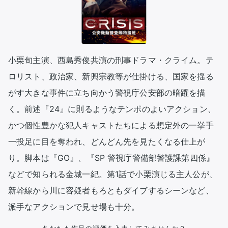
小栗旬主演、西島秀俊共演の刑事ドラマ・クライム。テ
ロリスト、政治家、新興宗教等が仕掛ける、国家を揺る
がす大きな事件に立ち向かう警視庁公安部の暗躍を描
く。前述『24』に則るようなテンポのよいアクション、
かつ個性豊かな犯人キャストたちによる想定外の一挙手
一投足に目を奪われ、どんどん先を見たくなる仕上が
り。脚本は『GO』、『SP 警視庁警備部警護課第四係』
などで知られる金城一紀。第1話で小栗演じる主人公が、
新幹線から川に容疑者もろともダイブするシーンなど、
派手なアクションで見せ場も十分。