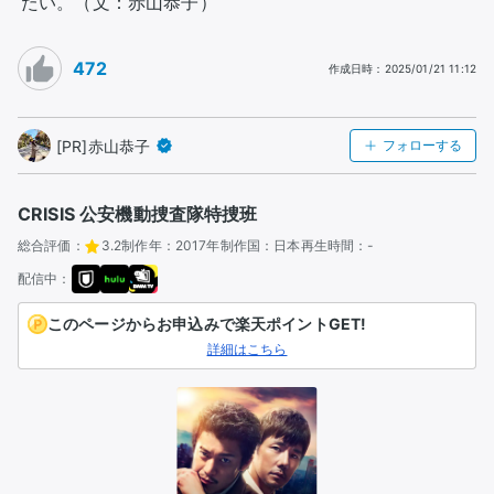
たい。（文：赤山恭子）
472
作成日時
：
2025/01/21 11:12
[PR]赤山恭子
フォローする
CRISIS 公安機動捜査隊特捜班
総合評価：
3.2
制作年：
2017年
制作国：
日本
再生時間：
-
配信中：
このページからお申込みで楽天ポイントGET!
詳細はこちら