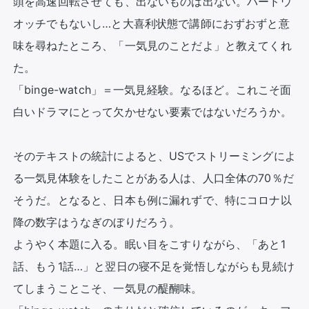
頭を高速回転させても、出ないものは出ない。バードウ
オッチでもないし…と大喜利状態で講師におずおずと意
味を尋ねたところ、「一気見のことだよ」と教えてくれ
た。

「binge-watch」＝一気見経験。なるほど。これこそ面
白いドラマにとって欠かせない要素ではないだろうか。

そのテキストの統計によると、USでストリーミングによ
る一気見体験をしたことがある人は、人口全体の70％だ
そうだ。となると、日本も例に漏れずで、特にコロナ以
降の数字はうなぎのぼりだろう。

ようやく本題に入る。眠い目をこすりながら、「あと1
話、もう1話…」と翌日の寝不足を覚悟しながらも見続け
てしまうことこそ、一気見の醍醐味。
