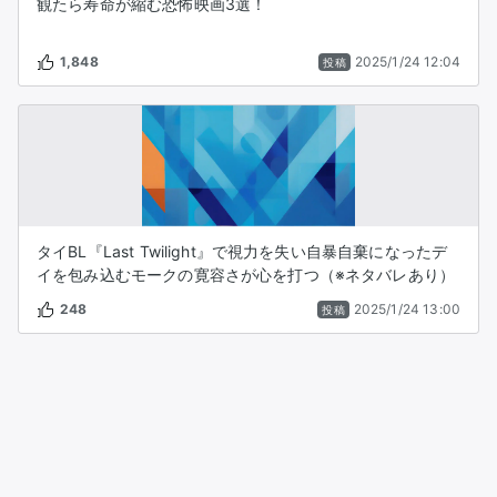
観たら寿命が縮む恐怖映画3選！
1,848
2025/1/24 12:04
投稿
タイBL『Last Twilight』で視力を失い自暴自棄になったデ
イを包み込むモークの寛容さが心を打つ（※ネタバレあり）
248
2025/1/24 13:00
投稿