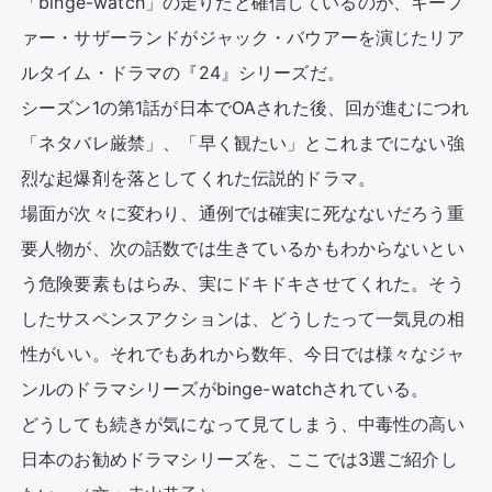
「binge-watch」の走りだと確信しているのが、キーフ
ァー・サザーランドがジャック・バウアーを演じたリア
ルタイム・ドラマの『24』シリーズだ。

シーズン1の第1話が日本でOAされた後、回が進むにつれ
「ネタバレ厳禁」、「早く観たい」とこれまでにない強
烈な起爆剤を落としてくれた伝説的ドラマ。

場面が次々に変わり、通例では確実に死なないだろう重
要人物が、次の話数では生きているかもわからないとい
う危険要素もはらみ、実にドキドキさせてくれた。そう
したサスペンスアクションは、どうしたって一気見の相
性がいい。それでもあれから数年、今日では様々なジャ
ンルのドラマシリーズがbinge-watchされている。

どうしても続きが気になって見てしまう、中毒性の高い
日本のお勧めドラマシリーズを、ここでは3選ご紹介し