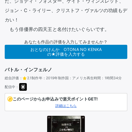
た、ジョディ・フォスター、ケイト・ウィンスレット、
ジョン・C・ライリー、クリストフ・ヴァルツの功績もデ
カい！

　もう俳優界の四天王と名付けたいぐらいです。 
あなたも作品の評価を入力してみませんか？
おとなのけんか OTONA NO KENKA
の★評価を入力する
バトル・インフェルノ
総合評価：
2.1
制作年：
2019年
制作国：
アメリカ
再生時間：
1時間34分
配信中：
このページからお申込みで楽天ポイントGET!
詳細はこちら