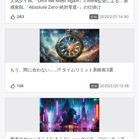
人気タイBL『Until We Meet Again』のNew監督による、新
感覚BL『Absolute Zero-絶対零度-』の仕掛け
263
2025/2/21 14:50
投稿
もう、間に合わない……!? タイムリミット系映画3選
136
2025/2/25 12:58
投稿
将来のゲームはこうなる！？シャングリラ・フロンティア