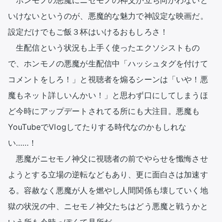
　ホンモノの悪魔にニセモノの神父が立ち向かわないと
いけないというのが、悪魔的な魅力で神設定な映画だ。
設定だけでもご飯３杯はいけるおもしろさ！

　生配信という状況も上手く使ったエクソシストもの
で、ホンモノの悪魔が生配信中「ハッシュタグを付けて
コメントをしろ！」と視聴者を煽るシーンは「いや！悪
魔もネット詳しいんかい！」と思わず口にしてしまうほ
ど今時にアップデートされてる所にも大注目。悪魔も
YouTubeでVlogしてたりする時代なのかもしれな
い……！

　悪魔がニセモノ神父に視聴者の前でやらせを懺悔させ
ようとする立場の逆転などもあり、更に面白さは加速す
る。容赦なく悪魔が人を燃やし人間関係も壊していく地
獄の状況の中、ニセモノ神父たちはどう悪魔と戦うかと