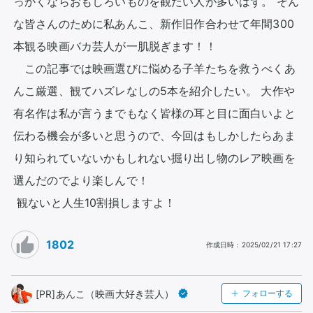
っかくならおもしろいものを観たい人が多いはず。 そん
な皆さんのために私あんこ、新作旧作合わせて年間300
本観る映画バカ芸人が一肌脱ぎます！！

　この記事では映画選びに悩める子羊たちを救うべくあ
んこ厳選、観てハズレなしの5本を紹介したい。 大作や
有名作は私が言うまでもなく皆様の耳と目に面白いよと
伝わる機会が多いと思うので、今回はもしかしたらあま
り知られていないかもしれない掘り出し物のレア映画を
選んだのでより楽しんで！

 観ないと人生10割損しますよ！
1802
作成日時
：
2025/02/21 17:27
[PR]あんこ（映画大好き芸人）
フォローする