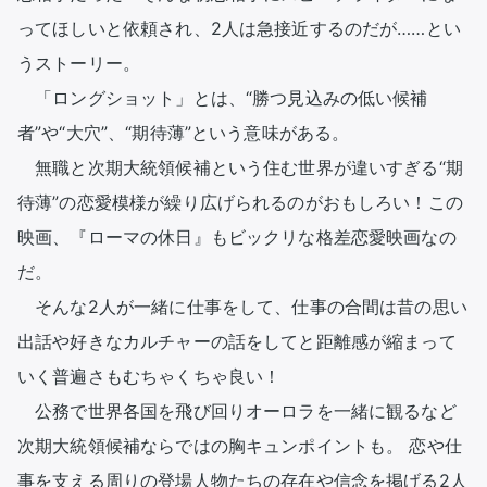
ってほしいと依頼され、2人は急接近するのだが……とい
うストーリー。

　「ロングショット」とは、“勝つ見込みの低い候補
者”や“大穴”、“期待薄”という意味がある。 

　無職と次期大統領候補という住む世界が違いすぎる“期
待薄”の恋愛模様が繰り広げられるのがおもしろい！この
映画、『ローマの休日』もビックリな格差恋愛映画なの
だ。

　そんな2人が一緒に仕事をして、仕事の合間は昔の思い
出話や好きなカルチャーの話をしてと距離感が縮まって
いく普遍さもむちゃくちゃ良い！

　公務で世界各国を飛び回りオーロラを一緒に観るなど
次期大統領候補ならではの胸キュンポイントも。 恋や仕
事を支える周りの登場人物たちの存在や信念を掲げる2人