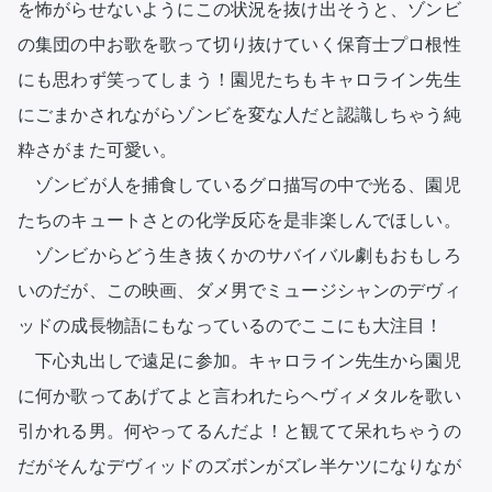
を怖がらせないようにこの状況を抜け出そうと、ゾンビ
の集団の中お歌を歌って切り抜けていく保育士プロ根性
にも思わず笑ってしまう！園児たちもキャロライン先生
にごまかされながらゾンビを変な人だと認識しちゃう純
粋さがまた可愛い。

　ゾンビが人を捕食しているグロ描写の中で光る、園児
たちのキュートさとの化学反応を是非楽しんでほしい。

　ゾンビからどう生き抜くかのサバイバル劇もおもしろ
いのだが、この映画、ダメ男でミュージシャンのデヴィ
ッドの成長物語にもなっているのでここにも大注目！

　下心丸出しで遠足に参加。キャロライン先生から園児
に何か歌ってあげてよと言われたらヘヴィメタルを歌い
引かれる男。何やってるんだよ！と観てて呆れちゃうの
だがそんなデヴィッドのズボンがズレ半ケツになりなが