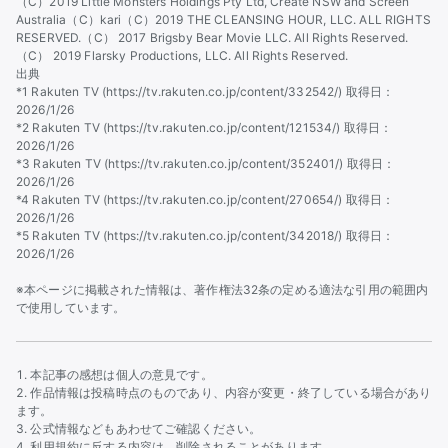
（C）2019 Little Monsters Holdings Pty Ltd, Create NSW and Screen
Australia
（C）kari
（C）2019 THE CLEANSING HOUR, LLC. ALL RIGHTS
RESERVED.
（C） 2017 Brigsby Bear Movie LLC. All Rights Reserved.
（C） 2019 Flarsky Productions, LLC. All Rights Reserved.
出典
*1 Rakuten TV (https://tv.rakuten.co.jp/content/332542/) 取得日：
2026/1/26
*2 Rakuten TV (https://tv.rakuten.co.jp/content/121534/) 取得日：
2026/1/26
*3 Rakuten TV (https://tv.rakuten.co.jp/content/352401/) 取得日：
2026/1/26
*4 Rakuten TV (https://tv.rakuten.co.jp/content/270654/) 取得日：
2026/1/26
*5 Rakuten TV (https://tv.rakuten.co.jp/content/342018/) 取得日：
2026/1/26
※本ページに掲載された情報は、著作権法32条の定める適法な引用の範囲内
で使用しています。
本記事の感想は個人の意見です。
作品情報は投稿時点のものであり、内容が変更・終了している場合があり
ます。
公式情報などもあわせてご確認ください。
利用規約に反する内容は、削除されることがあります。