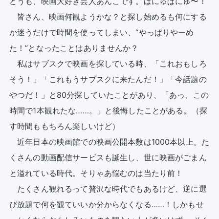
どうも、映画大好き芸人あんこです。ぱにゅぱにゅ〜！

　皆さん、映画何観ようかな？と探し始めるも何にする
か迷うだけで時間を使ってしまい、“やっぱりやーめ
た！”となったことはありませんか？

　私はサブスクで映画を探している時、「これおもしろ
そう！」「これもうサブスクに来たんだ！」「今話題の
やつだ！」と80分探していたことがあり、「あっ、この
時間で1本観れたな……。」と後悔したことがある。（探
す時間ももちろん楽しいけど）

　近年日本の映画館での映画公開本数は1000本以上。た
くさんの動画配信サービスも誕生し、世に映画がごまん
と溢れている時代。そりゃあ悩むのは当たり前！ 

　たくさん観れるって贅沢な時代でもあるけど、逆に選
び放題で何を観ていいか分からなくなる……！しかもせ