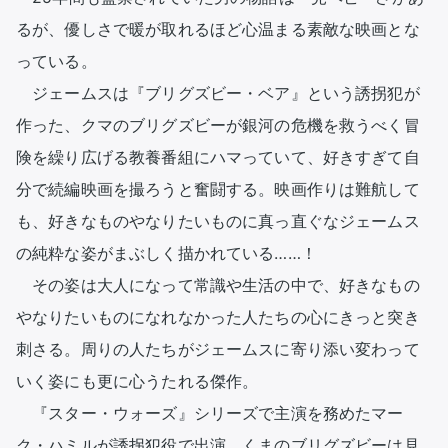
るが、優しさで暖が取れるほど心温まる素敵な映画とな
っている。

　ジェームスは『ブリグズビー・ベア』という誘拐犯が
作った、クマのブリグズビーが銀河の危機を救うべく冒
険を繰り広げる教養番組にハマっていて、好きすぎて自
分で続編映画を撮ろうと奮闘する。映画作りは難航して
も、好きなものやなりたいものに真っ直ぐなジェームス
の純粋な姿がまぶしく描かれている……！

　その姿は大人になって常識や生活の中で、好きなもの
やなりたいものになれなかった人たちの心にきっと突き
刺さる。周りの人たちがジェームスに寄り添い変わって
いく姿にも更に心うたれる傑作。

　『スター・ウォーズ』シリーズで主演を務めたマー
ク・ハミルが誘拐犯役で出演。くまのブリグズビーは見