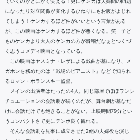
ていくのがとにかく笑える！更にケンカは夫婦間の問題
になったり対立関係が変化するひねりにもお腹がよじれ
てしまう！ケンカするほど仲がいいという言葉がある
が、この映画はケンカするほど仲が悪くなる。笑　子ど
ものケンカより大人のケンカの方が滑稽だなぁとつくづ
く思うコメディ映画となっている。

　この映画はヤスミナ・レザによる戯曲が基になり、メ
ガホンを務めたのは『戦場のピアニスト』などで知られ
るロマン・ポランスキー監督。

　メインの出演者はたったの4人。同じ部屋でほぼワンシ
チュエーションの会話劇が続くのだが、舞台劇が基なだ
けに会話だけでも飽きることがない。上映時間79分とい
うコンパクトさで更にテンポ良く観れる。

　そんな会話劇を見事に成立させた2組の夫婦役を演じ