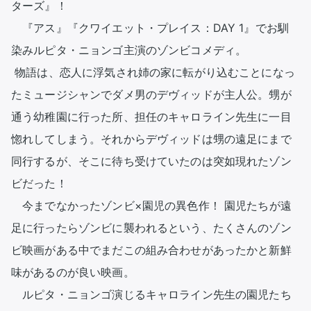
ターズ』！

　『アス』『クワイエット・プレイス：DAY 1』でお馴
染みルピタ・ニョンゴ主演のゾンビコメディ。

 物語は、恋人に浮気され姉の家に転がり込むことになっ
たミュージシャンでダメ男のデヴィッドが主人公。甥が
通う幼稚園に行った所、担任のキャロライン先生に一目
惚れしてしまう。それからデヴィッドは甥の遠足にまで
同行するが、そこに待ち受けていたのは突如現れたゾン
ビだった！

　今までなかったゾンビ×園児の異色作！ 園児たちが遠
足に行ったらゾンビに襲われるという、たくさんのゾン
ビ映画がある中でまだこの組み合わせがあったかと新鮮
味があるのが良い映画。

　ルピタ・ニョンゴ演じるキャロライン先生の園児たち