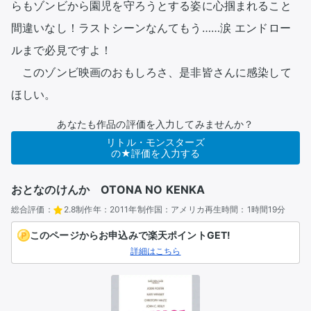
らもゾンビから園児を守ろうとする姿に心掴まれること
間違いなし！ラストシーンなんてもう……涙 エンドロー
ルまで必見ですよ！

　このゾンビ映画のおもしろさ、是非皆さんに感染して
ほしい。 
あなたも作品の評価を入力してみませんか？
リトル・モンスターズ
の★評価を入力する
おとなのけんか OTONA NO KENKA
総合評価：
2.8
制作年：
2011年
制作国：
アメリカ
再生時間：
1時間19分
このページからお申込みで楽天ポイントGET!
詳細はこちら