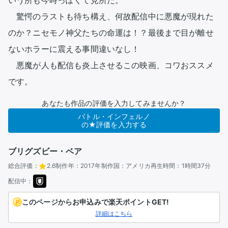
いう所も今時っぽくて見所だ。

　驚愕のラストも待ち構え、何故配信中に悪魔が現れた
のか？ニセモノ神父たちの命運は！？最後まで目が離せ
ないホラーに震える事間違いなし！

　悪魔が人も配信も炎上させるこの映画、コワおススメ
です。 
あなたも作品の評価を入力してみませんか？
バトル・インフェルノ
の★評価を入力する
ブリグズビー・ベア
総合評価：
2.6
制作年：
2017年
制作国：
アメリカ
再生時間：
1時間37分
配信中：
このページからお申込みで楽天ポイントGET!
詳細はこちら