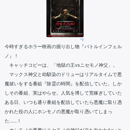
*3
今時すぎるホラー映画の掘り出し物『バトルインフェル
ノ』！

　キャッチコピーは、「地獄の王vsニセモノ神父」。 

　マックス神父と幼馴染のドリューはリアルタイムで悪
魔祓いをする番組『除霊の時間』を配信していた。しか
しその番組、実はやらせ。人気を博して荒稼ぎしていた
ある日、いつも通り番組を配信していたら悪魔に取り憑
かれた役の人にホンモノの悪魔が取り憑いてしまっ
た……！
