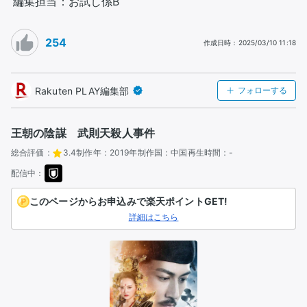
編集担当：お試し係B
254
作成日時
：
2025/03/10 11:18
Rakuten PLAY編集部
フォローする
王朝の陰謀 武則天殺人事件
総合評価：
3.4
制作年：
2019年
制作国：
中国
再生時間：
-
配信中：
このページからお申込みで楽天ポイントGET!
詳細はこちら