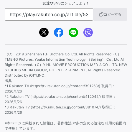
友達やSNSにシェアしよう！
コピーする
（C） 2019 Shenzhen F.H Brothers Co. Ltd. All Rights Reserved
（C）
TMENG Pictures, Youku Information Technology （Beijing） Co., Ltd All
Rights Reserved.
（C）YIHU MOVIE PRODUCTION MEDIA CO., LTD. NEW
STUDIOS MEDIA GROUP, HG ENTERTAINMENT, All Rights Reserved.
Distributed by iQIYI,INC.
出典
*1 Rakuten TV (https://tv.rakuten.co.jp/content/391263/) 取得日：
2026/1/26
*2 Rakuten TV (https://tv.rakuten.co.jp/content/412042/) 取得日：
2026/1/26
*3 Rakuten TV (https://tv.rakuten.co.jp/content/381074/) 取得日：
2026/1/26
※本ページに掲載された情報は、著作権法32条の定める適法な引用の範囲内
で使用しています。