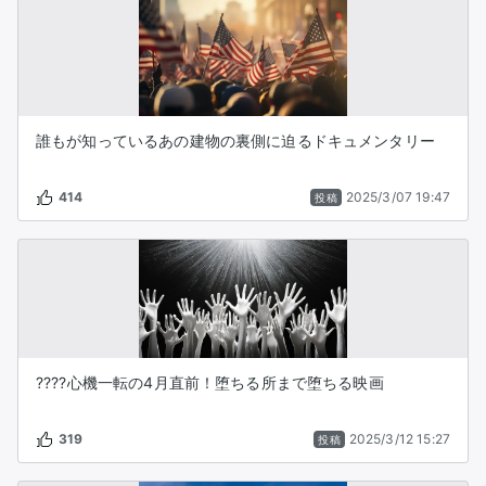
誰もが知っているあの建物の裏側に迫るドキュメンタリー
414
2025/3/07 19:47
投稿
????️心機一転の4月直前！堕ちる所まで堕ちる映画
319
2025/3/12 15:27
投稿