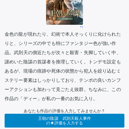
*1
金色の龍が現れたり、幻術で本人そっくりに化けられた
りと、シリーズの中でも特にファンタジー色が強い作
品。武則天の側近たちが次々と殺害・失脚していく中、
謎めいた陰謀の首謀者を推理していく。トンデモ設定も
あるが、現場の痕跡や死体の状態から犯人を絞り込むミ
ステリー要素はしっかりしており、テンポの良いカンフ
ーアクションも加わって見ごたえ抜群。ちなみに、この
作品の「ディー」が私の一番のお気に入り。
あなたも作品の評価を入力してみませんか？
王朝の陰謀 武則天殺人事件
の★評価を入力する