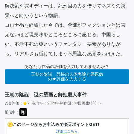
解決策を探すディーは、死刑囚の力を借りてネズミの巣
窟へと向かうという物語。

コロナ禍を経験した今では、全部がフィクションとは言
えないほど現実味をところどころに感じる。中国らし
い、不老不死の薬というファンタジー要素がありなが
ら、リアルさも感じてしまう不思議な感覚をおぼえた。
あなたも作品の評価を入力してみませんか？
王朝の陰謀 恐怖の人体実験と黒死病
の★評価を入力する
王朝の陰謀 謎の壁画と舞姫殺人事件
総合評価：
2.8
制作年：
2020年
制作国：
中国
再生時間：
-
配信中：
このページからお申込みで楽天ポイントGET!
詳細はこちら