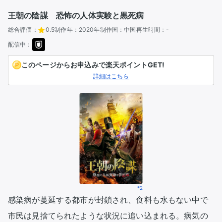
王朝の陰謀 恐怖の人体実験と黒死病
総合評価：
0.5
制作年：
2020年
制作国：
中国
再生時間：
-
配信中：
このページからお申込みで楽天ポイントGET!
詳細はこちら
*2
感染病が蔓延する都市が封鎖され、食料も水もない中で
市民は見捨てられたような状況に追い込まれる。病気の