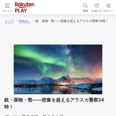
検索
お知らせ
ログイン
メニュー
トップ
Rakuten PLAY編集部
銃・薬物・熊――想像を超えるアラスカ警察24時！
銃・薬物・熊――想像を超えるアラスカ警察24
時！