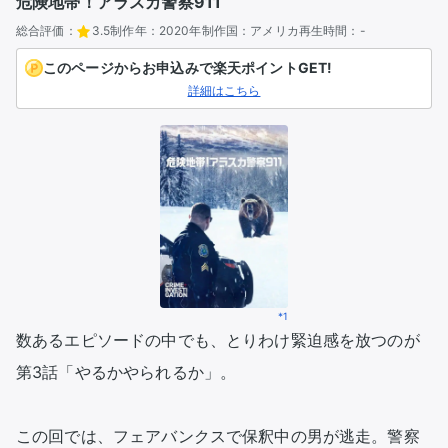
危険地帯！アラスカ警察911
総合評価：
3.5
制作年：
2020年
制作国：
アメリカ
再生時間：
-
このページからお申込みで楽天ポイントGET!
詳細はこちら
*1
数あるエピソードの中でも、とりわけ緊迫感を放つのが
第3話「やるかやられるか」。

この回では、フェアバンクスで保釈中の男が逃走。警察