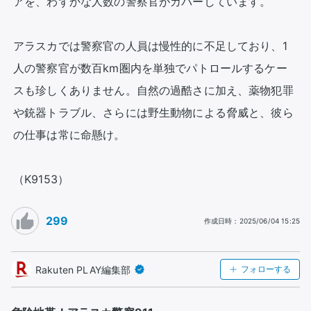
アを、わずかな人数の警察官がカバーしています。

アラスカでは警察官の人員は慢性的に不足しており、1
人の警察官が数百km圏内を単独でパトロールするケー
スも珍しくありません。自然の過酷さに加え、薬物犯罪
や銃器トラブル、さらには野生動物による脅威と、彼ら
の仕事は常に命懸け。

（K9153）
299
作成日時
：
2025/06/04 15:25
Rakuten PLAY編集部
フォローする