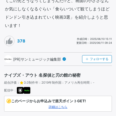
てこの先どうなってしまうんだ⁉と、画面の小ささなん
か気にしなくなるぐらい「食らいついて観てしまうほど
ドンドン引き込まれていく映画3選」を紹介しようと思
います！
作成日時
：
2025/06/10 15:11
378
更新日時
：
2025/06/11 09:24
[PR]サンミュージック編集部
フォローする
ナイブズ・アウト 名探偵と刃の館の秘密
総合評価：
3.0
制作年：
2019年
制作国：
アメリカ
再生時間：
-
配信中：
このページからお申込みで楽天ポイントGET!
詳細はこちら