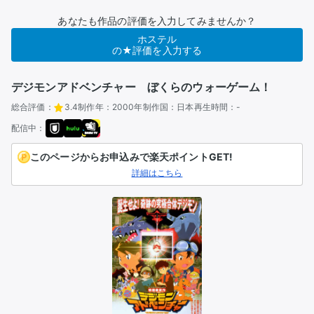
あなたも作品の評価を入力してみませんか？
ホステル
の★評価を入力する
デジモンアドベンチャー ぼくらのウォーゲーム！
総合評価：
3.4
制作年：
2000年
制作国：
日本
再生時間：
-
配信中：
このページからお申込みで楽天ポイントGET!
詳細はこちら