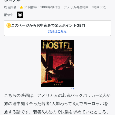
総合評価：
3.1
制作年：
2006年
制作国：
アメリカ
再生時間：
1時間33分
配信中：
このページからお申込みで楽天ポイントGET!
詳細はこちら
*2
こちらの映画は、アメリカ人の若者バックパッカー2人が
旅の途中知り合った若者1人加わって3人でヨーロッパを
旅する話です。若者3人なので快楽を求めていたところ、