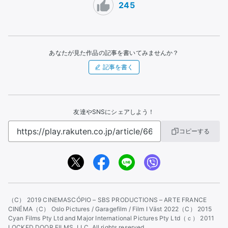
245
あなたが見た作品の記事を書いてみませんか？
記事を書く
友達やSNSにシェアしよう！
コピーする
（C） 2019 CINEMASCÓPIO – SBS PRODUCTIONS – ARTE FRANCE
CINÉMA
（C） Oslo Pictures / Garagefilm / Film I Väst 2022
（C） 2015
Cyan Films Pty Ltd and Major International Pictures Pty Ltd
（ｃ） 2011
LOCKED DOOR FILMS, LLC. All rights reserved.