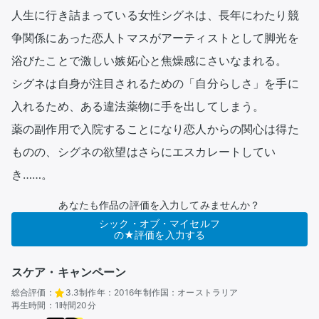
人生に行き詰まっている女性シグネは、長年にわたり競
争関係にあった恋人トマスがアーティストとして脚光を
浴びたことで激しい嫉妬心と焦燥感にさいなまれる。

シグネは自身が注目されるための「自分らしさ」を手に
入れるため、ある違法薬物に手を出してしまう。

薬の副作用で入院することになり恋人からの関心は得た
ものの、シグネの欲望はさらにエスカレートしてい
あなたも作品の評価を入力してみませんか？
シック・オブ・マイセルフ
の★評価を入力する
スケア・キャンペーン
総合評価：
3.3
制作年：
2016年
制作国：
オーストラリア
再生時間：
1時間20分