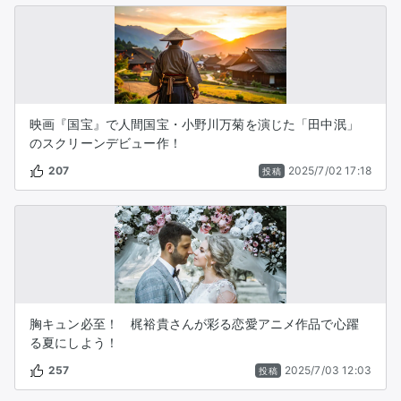
映画『国宝』で人間国宝・小野川万菊を演じた「田中泯」
のスクリーンデビュー作！
207
2025/7/02 17:18
投稿
胸キュン必至！ 梶裕貴さんが彩る恋愛アニメ作品で心躍
る夏にしよう！
257
2025/7/03 12:03
投稿