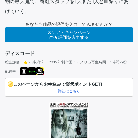
物の殺人鬼で、番組スタッフを1人また1人と血祭りにあ
あなたも作品の評価を入力してみませんか？
スケア・キャンペーン
の★評価を入力する
ディスコード
総合評価：
2.8
制作年：
2012年
制作国：
アメリカ
再生時間：
1時間29分
配信中：
このページからお申込みで楽天ポイントGET!
詳細はこちら