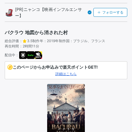
[PR]ニャンコ【映画インフルエンサ
フォローする
ー】
バクラウ 地図から消された村
総合評価：
3.5
制作年：
2019年
制作国：
ブラジル、フランス
再生時間：
2時間11分
配信中：
このページからお申込みで楽天ポイントGET!
詳細はこちら