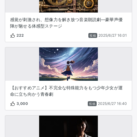
感覚が刺激され、想像力を解き放つ音楽朗読劇―豪華声優
陣が魅せる体感型ステージ
222
2025/6/27 16:01
投稿
【おすすめアニメ】不完全な特殊能力をもつ少年少女が運
命に立ち向かう青春劇
3,000
2025/6/27 16:40
投稿