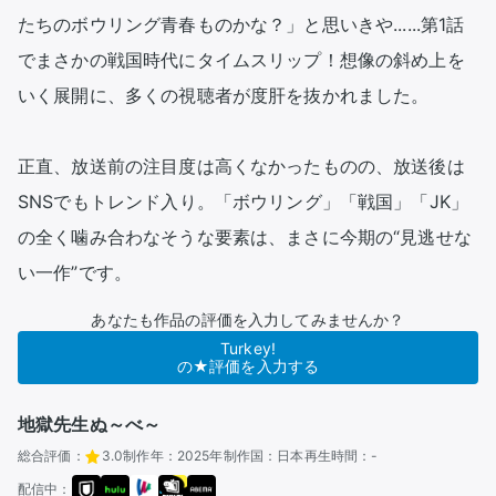
たちのボウリング青春ものかな？」と思いきや......第1話
でまさかの戦国時代にタイムスリップ！想像の斜め上を
いく展開に、多くの視聴者が度肝を抜かれました。

正直、放送前の注目度は高くなかったものの、放送後は
SNSでもトレンド入り。「ボウリング」「戦国」「JK」
の全く噛み合わなそうな要素は、まさに今期の“見逃せな
い一作”です。
あなたも作品の評価を入力してみませんか？
Turkey!
の★評価を入力する
地獄先生ぬ～べ～
総合評価：
3.0
制作年：
2025年
制作国：
日本
再生時間：
-
配信中：