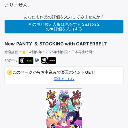
まりません。
あなたも作品の評価を入力してみませんか？
その着せ替え人形は恋をする Season 2
の★評価を入力する
New PANTY ＆ STOCKING with GARTERBELT
総合評価：
2.4
制作年：
2025年
制作国：
日本
再生時間：
-
配信中：
このページからお申込みで楽天ポイントGET!
詳細はこちら