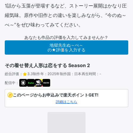
1話から玉藻が登場するなど、ストーリー展開はかなり圧
縮気味。原作や旧作との違いを楽しみながら、“今のぬ～
べ～”をぜひ味わってみてください。
あなたも作品の評価を入力してみませんか？
地獄先生ぬ～べ～
の★評価を入力する
その着せ替え人形は恋をする Season 2
総合評価：
3.3
制作年：
2025年
制作国：
日本
再生時間：
-
配信中：
このページからお申込みで楽天ポイントGET!
詳細はこちら