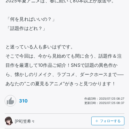
2025年夏アニメは、春に続いて80本以上が放送中。

「何を見ればいいの？」

「話題作はどれ？」

と迷っている人も多いはずです。

そこで今回は、今から見始めても間に合う、話題作＆注
目作を厳選して10作品ご紹介！SNSで話題の異色作か
ら、懐かしのリメイク、ラブコメ、ダークホースまで──

あなたの“この夏見るアニメ”がきっと見つかります！
作成日時
：
2025/07/25 08:27
310
更新日時
：
2025/07/25 08:37
[PR]笠希々
フォローする