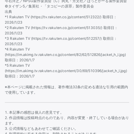
今石洋之／NPSG製作委員会
（C）肉丸・芳文社／ばっどがーる製作委員会
©タイザン5／集英社・「タコピーの原罪」製作委員会
出典
*1 Rakuten TV (https://tv.rakuten.co.jp/content/512322/) 取得日：
2026/1/23
*2 Rakuten TV (https://tv.rakuten.co.jp/content/513035/) 取得日：
2026/1/23
*3 Rakuten TV (https://tv.rakuten.co.jp/content/512257/) 取得日：
2026/1/23
*4 Rakuten TV
(https://im.akimg.tv.rakuten.co.jp/content/82/62/512826/jacket_h_l.jpg)
取得日：2026/1/7
*5 Rakuten TV
(https://im.akimg.tv.rakuten.co.jp/content/30/69/510396/jacket_h_l.jpg)
取得日：2026/1/7
※本ページに掲載された情報は、著作権法32条の定める適法な引用の範囲内
で使用しています。
本記事の感想は個人の意見です。
作品情報は投稿時点のものであり、内容が変更・終了している場合があり
ます。
公式情報などもあわせてご確認ください。
利用規約に反する内容は、削除されることがあります。