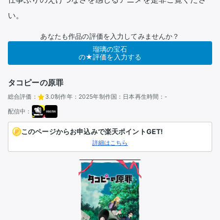
い。
あなたも作品の評価を入力してみませんか？
瑠璃の宝石
の★評価を入力する
タコピーの原罪
総合評価：
3.0
制作年：
2025年
制作国：
日本
再生時間：
-
配信中：
このページからお申込みで楽天ポイントGET!
詳細はこちら