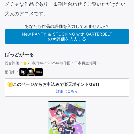
メチャな作品であり、１期と合わせてご覧いただきたい
大人のアニメです。
あなたも作品の評価を入力してみませんか？
New PANTY ＆ STOCKING with GARTERBELT
の★評価を入力する
ばっどがーる
総合評価：
2.8
制作年：
2025年
制作国：
日本
再生時間：
-
配信中：
このページからお申込みで楽天ポイントGET!
詳細はこちら