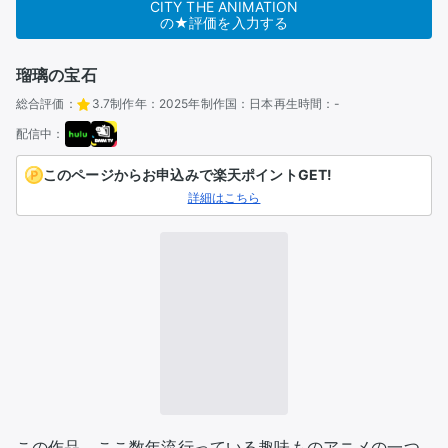
CITY THE ANIMATION
の★評価を入力する
瑠璃の宝石
総合評価：
3.7
制作年：
2025年
制作国：
日本
再生時間：
-
配信中：
このページからお申込みで楽天ポイントGET!
詳細はこちら
この作品、ここ数年流行っている趣味ものアニメの一つ