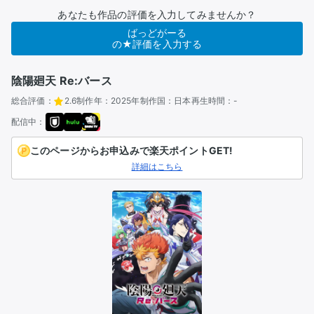
あなたも作品の評価を入力してみませんか？
ばっどがーる
の★評価を入力する
陰陽廻天 Re:バース
総合評価：
2.6
制作年：
2025年
制作国：
日本
再生時間：
-
配信中：
このページからお申込みで楽天ポイントGET!
詳細はこちら