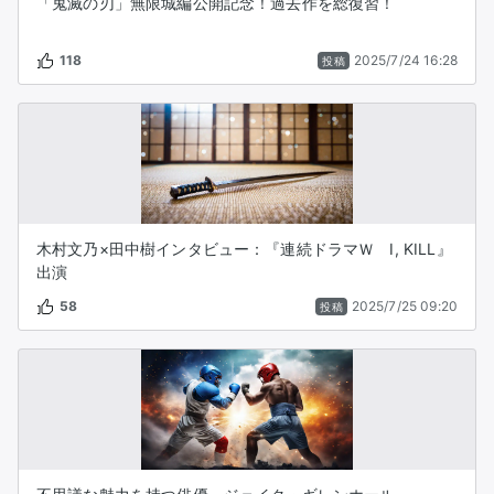
「鬼滅の刃」無限城編公開記念！過去作を総復習！
118
2025/7/24 16:28
投稿
木村文乃×田中樹インタビュー：『連続ドラマＷ I, KILL』
出演
58
2025/7/25 09:20
投稿