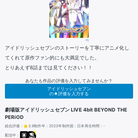
*1
アイドリッシュセブンのストーリーを丁寧にアニメ化し
てくれて原作ファン的にも大満足でした。

とりあえず8話までは見てください！！
あなたも作品の評価を入力してみませんか？
アイドリッシュセブン
の★評価を入力する
劇場版アイドリッシュセブン LIVE 4bit BEYOND THE
PERiOD
総合評価：
3.9
制作年：
2023年
制作国：
日本
再生時間：
-
配信中：