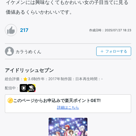
イケメンには興味なくてもかわいい女の子目当てに見る
価値あるくらいかわいいです。
217
作成日時
：
2025/07/27 18:23
カラうめくん
フォローする
アイドリッシュセブン
総合評価：
3.6
制作年：
2017年
制作国：
日本
再生時間：
-
配信中：
このページからお申込みで楽天ポイントGET!
詳細はこちら