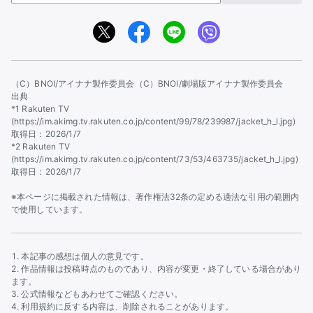
（C）BNOI/アイナナ製作委員会
（C）BNOI/劇場版アイナナ製作委員会
出典
*1 Rakuten TV
(https://im.akimg.tv.rakuten.co.jp/content/99/78/239987/jacket_h_l.jpg)
取得日：2026/1/7
*2 Rakuten TV
(https://im.akimg.tv.rakuten.co.jp/content/73/53/463735/jacket_h_l.jpg)
取得日：2026/1/7
※本ページに掲載された情報は、著作権法32条の定める適法な引用の範囲内
で使用しています。
本記事の感想は個人の意見です。
作品情報は投稿時点のものであり、内容が変更・終了している場合があり
ます。
公式情報などもあわせてご確認ください。
利用規約に反する内容は、削除されることがあります。