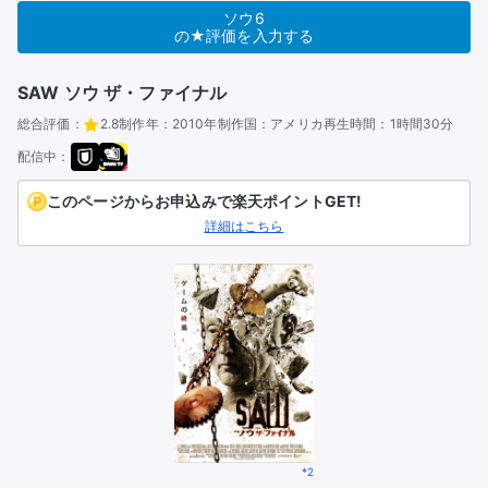
ソウ6
の★評価を入力する
SAW ソウ ザ・ファイナル
総合評価：
2.8
制作年：
2010年
制作国：
アメリカ
再生時間：
1時間30分
配信中：
このページからお申込みで楽天ポイントGET!
詳細はこちら
*2