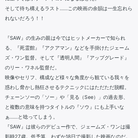
そして待ち構えるラスト……この映画の余韻は一生忘れら
れないだろう！！

『SAW』の生みの親は今ではヒットメーカーで知られ
る、『死霊館』『アクアマン』などを手掛けたジェーム
ズ・ワン監督。そして『透明人間』『アップグレード』
のリー・ワネル監督だ。

映像やセリフ、構成など様々な角度から観ている我々を
惑わし脅かし熱狂させるテクニックにはただただ脱帽。

チェーンソーの「ソー」や「見る（See）」の過去形、
と複数の意味を持つタイトルの『ソウ』にも上手いな
ぁ……と唸ってしまう。

『SAW』は彼らのデビュー作で、ジェームズ・ワンは撮
影時27歳。低予算、わずか18日で撮影した映画なのだ。