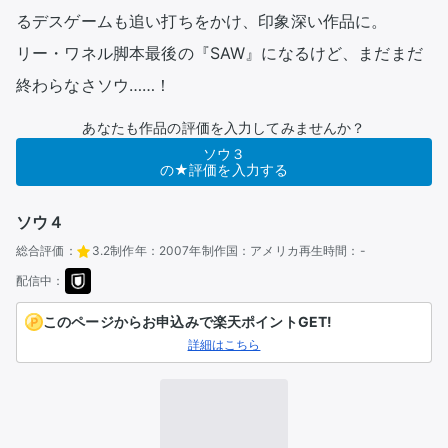
るデスゲームも追い打ちをかけ、印象深い作品に。

リー・ワネル脚本最後の『SAW』になるけど、まだまだ
終わらなさソウ……！
あなたも作品の評価を入力してみませんか？
ソウ３
の★評価を入力する
ソウ４
総合評価：
3.2
制作年：
2007年
制作国：
アメリカ
再生時間：
-
配信中：
このページからお申込みで楽天ポイントGET!
詳細はこちら