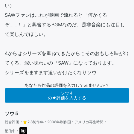
い）

SAWファンはこれが映画で流れると「何かくる
ぞ……！」と興奮するBGMなのだ。是非音楽にも注目し
て楽しんでほしい。

4からはシリーズを重ねてきたからこそのおもしろ味が出
てくる、深い味わいの『SAW』になっております。

シリーズをますます追いかけたくなりソウ！
あなたも作品の評価を入力してみませんか？
ソウ４
の★評価を入力する
ソウ５
総合評価：
2.8
制作年：
2008年
制作国：
アメリカ
再生時間：
-
配信中：