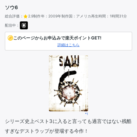
ソウ6
総合評価：
2.9
制作年：
2009年
制作国：
アメリカ
再生時間：
1時間31分
配信中：
このページからお申込みで楽天ポイントGET!
詳細はこちら
*1
シリーズ史上ベスト3に入ると言っても過言ではない残酷
すぎなデストラップが登場する今作！
