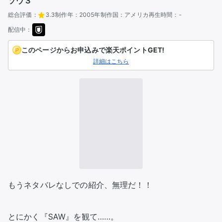
ソウ３
総合評価：
3.3
制作年：
2005年
制作国：
アメリカ
再生時間：
-
配信中：
このページからお申込みで楽天ポイントGET!
詳細はこちら
もうネタバレなしでの紹介、無理だ！！

とにかく『SAW』を観て……。
