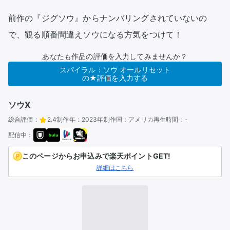
前作の『ジグソウ』からナンバリングされていないの
で、観る順番間違えソウになる方気をつけて！
あなたも作品の評価を入力してみませんか？
スパイラル：ソウ オールリセット
の★評価を入力する
ソウX
総合評価：
2.4
制作年：
2023年
制作国：
アメリカ
再生時間：
-
配信中：
このページからお申込みで楽天ポイントGET!
詳細はこちら