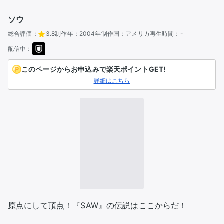
ソウ
総合評価：
3.8
制作年：
2004年
制作国：
アメリカ
再生時間：
-
配信中：
このページからお申込みで楽天ポイントGET!
詳細はこちら
原点にして頂点！『SAW』の伝説はここからだ！
