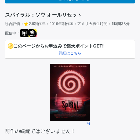
スパイラル：ソウ オールリセット
総合評価：
2.9
制作年：
2019年
制作国：
アメリカ
再生時間：
1時間33分
配信中：
このページからお申込みで楽天ポイントGET!
詳細はこちら
*4
前作の続編ではございません！
