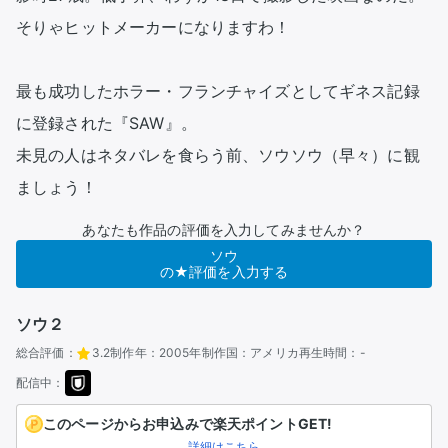
そりゃヒットメーカーになりますわ！

最も成功したホラー・フランチャイズとしてギネス記録
に登録された『SAW』。

未見の人はネタバレを食らう前、ソウソウ（早々）に観
ましょう！
あなたも作品の評価を入力してみませんか？
ソウ
の★評価を入力する
ソウ２
総合評価：
3.2
制作年：
2005年
制作国：
アメリカ
再生時間：
-
配信中：
このページからお申込みで楽天ポイントGET!
詳細はこちら