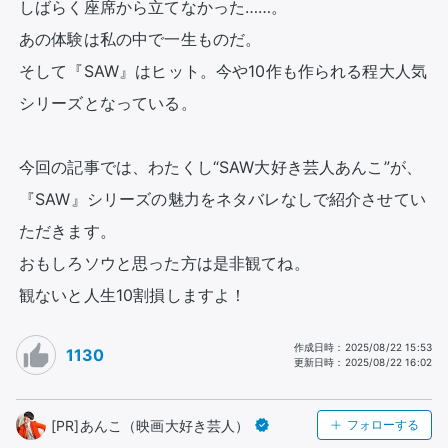
しばらく座席から立てなかった……。

あの体験は私の中で一生ものだ。

そして『SAW』はヒット。今や10作も作られる程大人気
シリーズとなっている。

今回の記事では、わたくし“SAW大好き芸人あんこ”が、
『SAW』シリーズの魅力をネタバレなしで紹介させてい
ただきます。

おもしろソウと思った方は是非観てね。

観ないと人生10割損しますよ！
作成日時
：
2025/08/22 15:53
1130
更新日時
：
2025/08/22 16:02
[PR]あんこ（映画大好き芸人）
フォローする