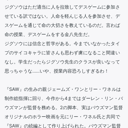
ジグソウはただ適当に人を拉致してデスゲームに参加さ
せている訳ではない。人命を軽んじる人を参加させ、デ
スゲームを通じて命の大切さを教えているのだ。言わば
命の授業、デスゲームをする金八先生だ。

ジグソウには信念と哲学がある。今までいなかったタイ
プのサイコキャラに皆さんも思わず虜になること間違い
なし。学生だったらジグソウ先生のクラスが良いなって
思っちゃうな……いや、授業内容恐ろしすぎるわ！

『SAW』の生みの親ジェームズ・ワンとリー・ワネルは
制作総指揮に回り、今作から4まではダーレン・リン・バ
ウズマンが監督を務める。2の脚本、実はバウズマン監督
オリジナルのホラー映画を元にリー・ワネル氏と共同で
『SAW』の続編として作り上げられた。バウズマン監督