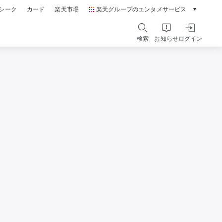
シーク
カード
楽天市場
楽天グループのエンタメサービス
動画配信ガイド
Rakuten PLAY
検索
お知らせ
ログイン
本/ゲーム/CD/DVD
楽天ブックス
電子書籍
楽天Kobo
雑誌読み放題
楽天マガジン
音楽配信
楽天ミュージック
動画配信
楽天TV
無料テレビ
Rチャンネル
チケット
楽天チケット
エンタメニュース