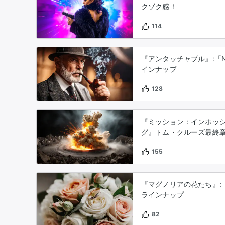
クゾク感！
114
『アンタッチャブル』:「N
インナップ
128
『ミッション：インポッ
グ』トム・クルーズ最終
155
『マグノリアの花たち』:「
ラインナップ
82