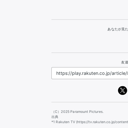
あなたが見
友達
（C）2025 Paramount Pictures.
出典
*1 Rakuten TV (https://tv.rakuten.co.jp/con