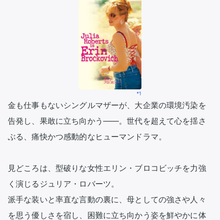
*1
金も仕事もないシングルマザーが、大企業の環境汚染を
告発し、果敢に立ち向かう――。世代を超えて心を揺さ
ぶる、痛快かつ感動的なヒューマンドラマ。

見どころは、型破りな女性エリン・ブロコビッチを力強
く演じるジュリア・ロバーツ。

派手な装いと率直な言動の裏に、母としての強さや人々
を思う優しさを宿し、困難に立ち向かう姿を鮮やかに体