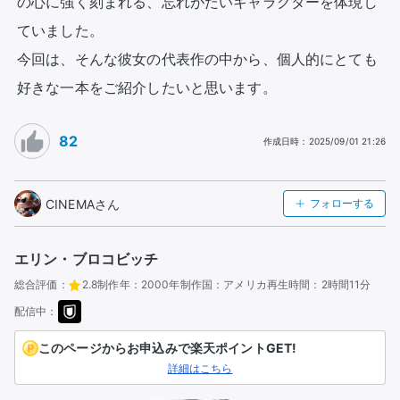
の心に強く刻まれる、忘れがたいキャラクターを体現し
ていました。

今回は、そんな彼女の代表作の中から、個人的にとても
好きな一本をご紹介したいと思います。
82
作成日時
：
2025/09/01 21:26
CINEMAさん
フォローする
エリン・ブロコビッチ
総合評価：
2.8
制作年：
2000年
制作国：
アメリカ
再生時間：
2時間11分
配信中：
このページからお申込みで楽天ポイントGET!
詳細はこちら