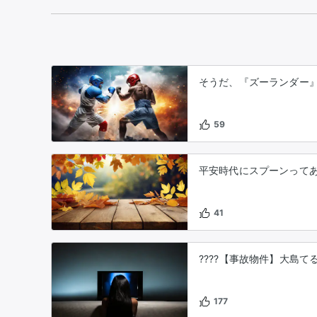
そうだ、『ズーランダー
59
平安時代にスプーンって
41
????️【事故物件】大島
177