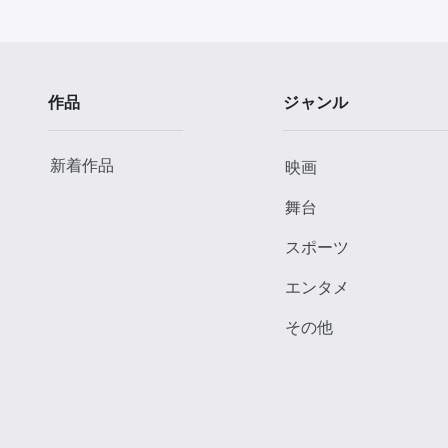
作品
ジャンル
新着作品
映画
舞台
スポーツ
エンタメ
その他