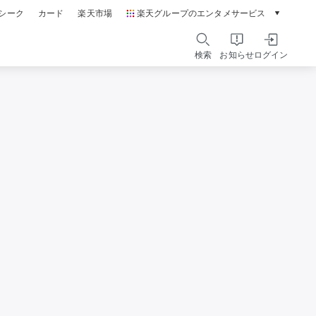
シーク
カード
楽天市場
楽天グループのエンタメサービス
動画配信ガイド
Rakuten PLAY
検索
お知らせ
ログイン
本/ゲーム/CD/DVD
楽天ブックス
電子書籍
楽天Kobo
雑誌読み放題
楽天マガジン
音楽配信
楽天ミュージック
動画配信
楽天TV
無料テレビ
Rチャンネル
チケット
楽天チケット
エンタメニュース