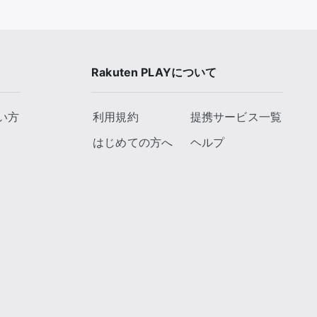
Rakuten PLAYについて
い方
利用規約
提携サービス一覧
はじめての方へ
ヘルプ