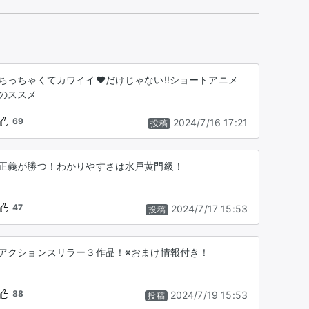
ちっちゃくてカワイイ♥だけじゃない!!ショートアニメ
のススメ
69
2024/7/16 17:21
投稿
正義が勝つ！わかりやすさは水戸黄門級！
47
2024/7/17 15:53
投稿
アクションスリラー３作品！※おまけ情報付き！
88
2024/7/19 15:53
投稿