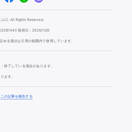
LC. All Rights Reserved.
tent/328144/) 取得日：2026/1/26
の定める適法な引用の範囲内で使用しています。
更・終了している場合があります。
あります。
この記事を報告する