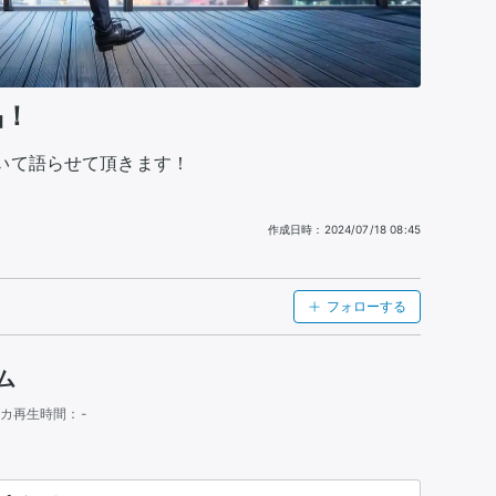
品！
いて語らせて頂きます！
作成日時
：
2024/07/18 08:45
フォローする
ム
カ
再生時間：
-