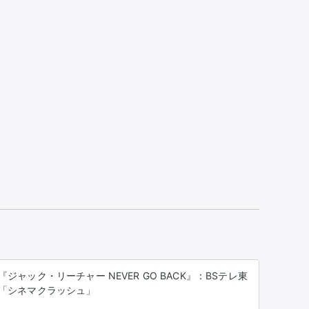
『ジャック・リーチャー NEVER GO BACK』：BSテレ東
「シネマクラッシュ」