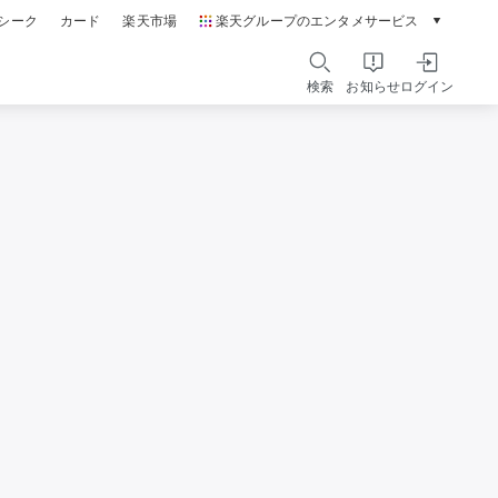
シーク
カード
楽天市場
楽天グループのエンタメサービス
動画配信ガイド
Rakuten PLAY
検索
お知らせ
ログイン
本/ゲーム/CD/DVD
楽天ブックス
電子書籍
楽天Kobo
雑誌読み放題
楽天マガジン
音楽配信
楽天ミュージック
動画配信
楽天TV
無料テレビ
Rチャンネル
チケット
楽天チケット
エンタメニュース