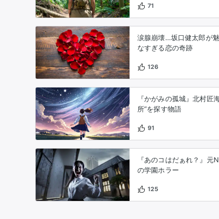
71
涙腺崩壊…坂口健太郎が魅
なすぎる恋の奇跡
126
『かがみの孤城』北村匠海
所”を探す物語
91
『あのコはだぁれ？』元N
の学園ホラー
125