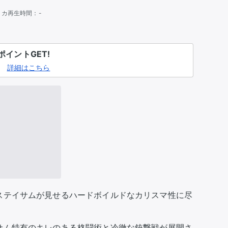
リカ
再生時間：
-
イントGET!
詳細はこちら
ステイサムが見せるハードボイルドなカリスマ性に尽
サム特有のキレのある格闘術と冷徹な銃撃戦が展開さ