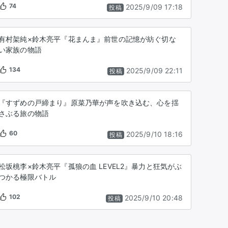
74
2025/9/09 17:18
投稿
有村架純×鈴木亮平『花まんま』前世の記憶が紡ぐ切な
い家族の物語
134
2025/9/09 22:11
投稿
『すずめの戸締まり』原菜乃華が声を吹き込む、心を揺
さぶる旅の物語
60
2025/9/10 18:16
投稿
松坂桃李×鈴木亮平『孤狼の血 LEVEL2』暴力と狂気がぶ
つかる極限バトル
102
2025/9/10 20:48
投稿