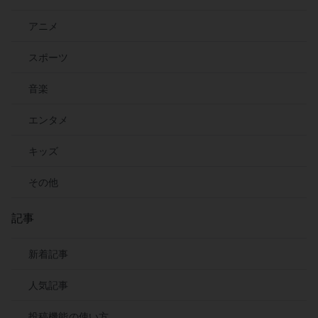
アニメ
スポーツ
音楽
エンタメ
キッズ
その他
記事
新着記事
人気記事
投稿機能の使い方