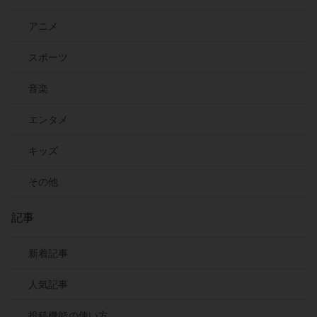
アニメ
スポーツ
音楽
エンタメ
キッズ
その他
記事
新着記事
人気記事
投稿機能の使い方