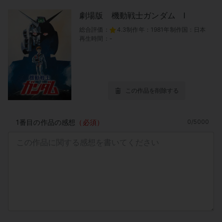
劇場版 機動戦士ガンダム I
総合評価：
4.3
制作年：
1981年
制作国：
日本
再生時間：
-
この作品を削除する
1番目の作品の感想
（必須）
0
/5000