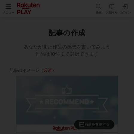
検索
お知らせ
ログイン
メニュー
記事の作成
あなたが見た作品の感想を書いてみよう
作品は10件まで選択できます
記事のイメージ
（必須）
画像を変更する