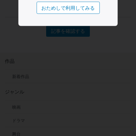
作品は10件まで選択できます。
おためしで利用してみる
記事を確認する
作品
新着作品
ジャンル
映画
ドラマ
舞台