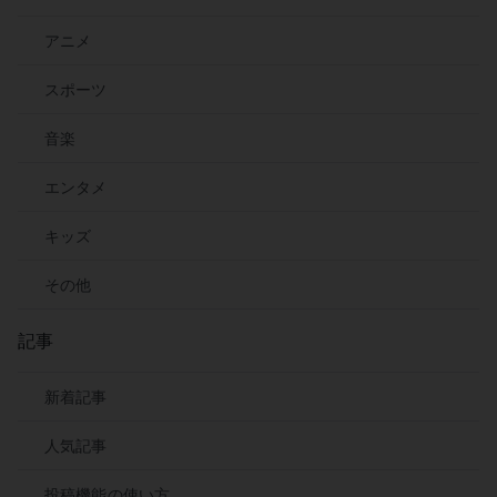
アニメ
スポーツ
音楽
エンタメ
キッズ
その他
記事
新着記事
人気記事
投稿機能の使い方