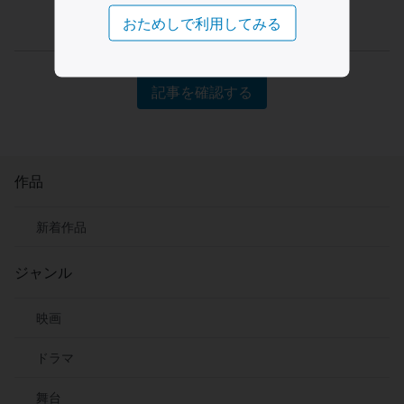
作品は10件まで選択できます。
おためしで利用してみる
記事を確認する
作品
新着作品
ジャンル
映画
ドラマ
舞台