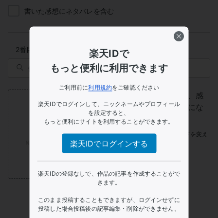
書いた感想にネタバレを含む
2番目の作品
楽天IDで
もっと便利に利用できます
ご利用前に
利用規約
をご確認ください
選択した作品がここに表示され、感
楽天IDでログインして、ニックネームやプロフィール
想を入力することができるようにな
を設定すると、
ります。
もっと便利にサイトを利用することができます。
作品候補が表示されない場合、検索ワードを変え
楽天IDでログインする
てみてください。
この作品を削除する
楽天IDの登録なしで、作品の記事を作成することがで
きます。
このまま投稿することもできますが、ログインせずに
投稿した場合投稿後の記事編集・削除ができません。