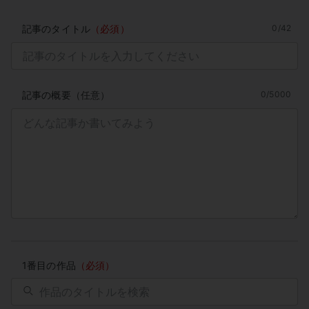
記事のタイトル
（必須）
0
/42
記事の概要
（任意）
0
/5000
1番目の作品
（必須）