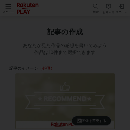
検索
お知らせ
ログイン
メニュー
記事の作成
あなたが見た作品の感想を書いてみよう
作品は10件まで選択できます
記事のイメージ
（必須）
画像を変更する