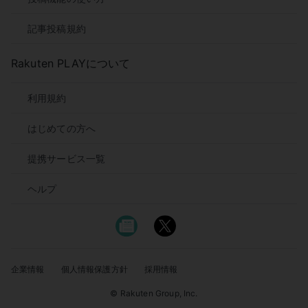
記事投稿規約
Rakuten PLAYについて
利用規約
はじめての方へ
提携サービス一覧
ヘルプ
企業情報
個人情報保護方針
採用情報
© Rakuten Group, Inc.