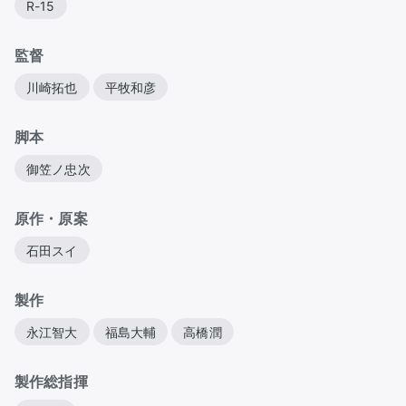
R-15
監督
川崎拓也
平牧和彦
脚本
御笠ノ忠次
原作・原案
石田スイ
製作
永江智大
福島大輔
高橋潤
製作総指揮