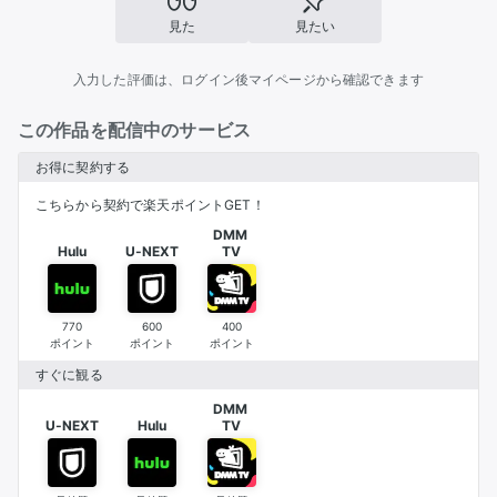
見た
見たい
入力した評価は、ログイン後マイページから確認できます
この作品を配信中のサービス
お得に契約する
こちらから契約で楽天ポイントGET！
DMM 

Hulu
U-NEXT
TV
770
600
400
ポイント
ポイント
ポイント
すぐに観る
DMM 

U-NEXT
Hulu
TV