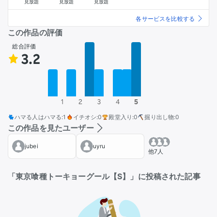
見放題
見放題
見放題
各サービスを比較する
この作品の評価
総合評価
3.2
1
2
3
4
5
ハマる人はハマる
:
1
イチオシ
:
0
殿堂入り
:
0
掘り出し物
:
0
この作品を見たユーザー
jubei
uyru
他7人
「東京喰種トーキョーグール【S】」に投稿された記事