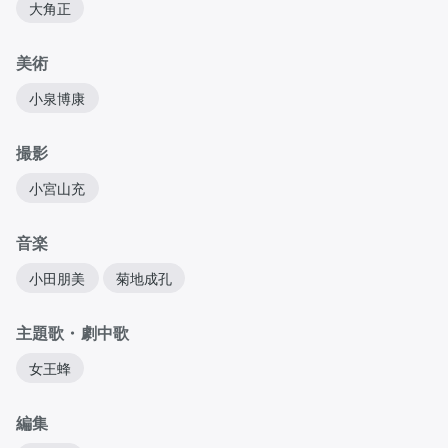
大角正
美術
小泉博康
撮影
小宮山充
音楽
小田朋美
菊地成孔
主題歌・劇中歌
女王蜂
編集