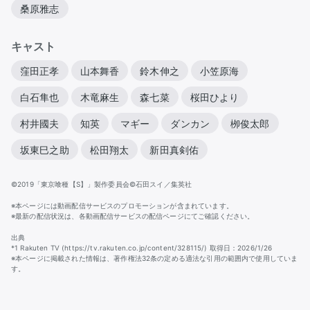
桑原雅志
キャスト
窪田正孝
山本舞香
鈴木伸之
小笠原海
白石隼也
木竜麻生
森七菜
桜田ひより
村井國夫
知英
マギー
ダンカン
栁俊太郎
坂東巳之助
松田翔太
新田真剣佑
©2019「東京喰種【S】」製作委員会©石田スイ／集英社
※本ページには動画配信サービスのプロモーションが含まれています。
※最新の配信状況は、各動画配信サービスの配信ページにてご確認ください。
出典
*1 Rakuten TV (https://tv.rakuten.co.jp/content/328115/) 取得日：2026/1/26
※本ページに掲載された情報は、著作権法32条の定める適法な引用の範囲内で使用していま
す。