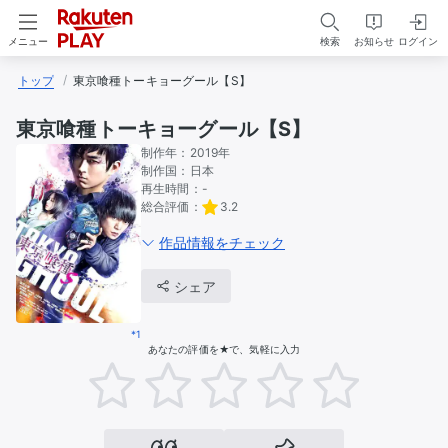
検索
お知らせ
ログイン
メニュー
トップ
東京喰種トーキョーグール【S】
東京喰種トーキョーグール【S】
制作年：
2019年
制作国：
日本
再生時間：
-
総合評価：
3.2
作品情報をチェック
シェア
*1
あなたの評価を★で、気軽に入力