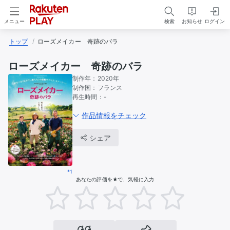
検索
お知らせ
ログイン
メニュー
トップ
ローズメイカー　奇跡のバラ
ローズメイカー 奇跡のバラ
制作年：
2020年
制作国：
フランス
再生時間：
-
作品情報をチェック
シェア
*1
あなたの評価を★で、気軽に入力