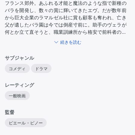
フランス郊外。あふれる才能と魔法のような指で新種の
バラを開発し、数々の賞に輝いてきたエヴ。だが数年前
から巨大企業のラマルゼル社に賞も顧客も奪われ、亡き
父が遺したバラ園は今では倒産寸前に。助手のヴェラが
何とか立て直そうと、職業訓練所から格安で前科者のフ
レッド、定職に就けないサミール、異様に内気なナデー
続きを読む
ジュを雇う。だが3人は全くの素人で手助けどころか一晩
で200株のバラをダメにしてしまう。そんな中、エヴに
サブジャンル
新種のアイディアが閃いた！ 交配に必要なバラがラマル
ゼル社のバラ園にしかないと知ったエヴは、フレッドに
コメディ
ドラマ
ある“特技”を披露させる。パリの新品種コンクールまで
あと1年、はみ出し者たちの壮大な奮闘が幕を開ける
レーティング
──！
一般映画
監督
ピエール・ピノー