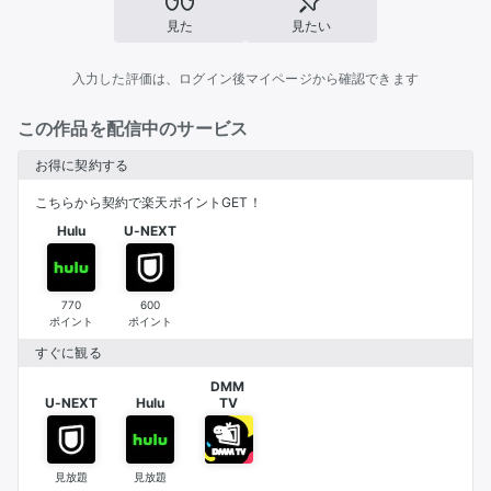
見た
見たい
入力した評価は、ログイン後マイページから確認できます
この作品を配信中のサービス
お得に契約する
こちらから契約で楽天ポイントGET！
Hulu
U-NEXT
770
600
ポイント
ポイント
すぐに観る
DMM 

U-NEXT
Hulu
TV
見放題
見放題