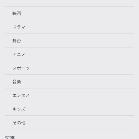
っている。 主に作品にまつわる関連情報をご紹
介いたします。たまに作品の感想も書くこと
映画
も。涙腺は壊れている。 🟦トゥルーマン翔 ジャ
ンルはアニメと洋画を好み、アニメは異世界系
ドラマ
から鬱系まで、洋画はアクション系から感動系
まで幅広く視聴する20代前半男性です。Z世代
舞台
から見た作品の見どころや感想とともに作品紹
介いたします！ 🟫お気楽ヤマウチ 気軽に見れる
アニメ
バラエティ番組やコメディ・ヒューマン系で映
像がキレイなドラマや映画が好きです。暴力シ
ーンが少なめで、心温まるストーリーや笑える
スポーツ
シーンが多い作品を中心にご紹介します。 ⬛K-
ラブ木南 韓国ドラマを愛するアラサーです。恋
音楽
愛リアリティやサバイバル番組にも沼りがち。
好きなジャンルはラブコメ、好きな俳優はア
エンタメ
ン・ボヒョン、キム・ソンホ、好きなアイドル
はJO1！お願いします^^ ⬜清 澄（きよしすま
キッズ
す） 映画館でもスマホでもエンターテインメン
トを楽しみます。アクション、モンスターパニ
その他
ック、とにかくドンパチしているものならOK。
何も考えなくていいスカッとした映画から、考
記事
察が捗るミステリー系も愛しています。 🟪エミ