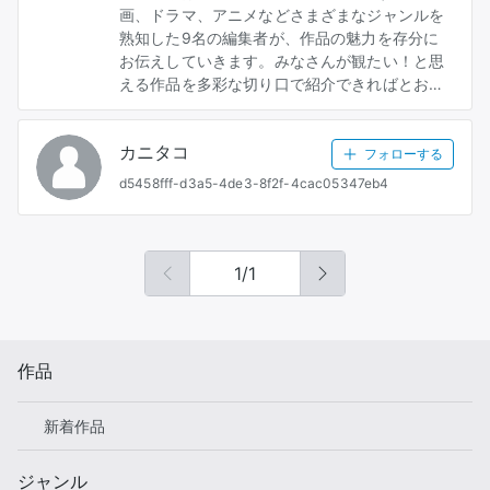
画、ドラマ、アニメなどさまざまなジャンルを
熟知した9名の編集者が、作品の魅力を存分に
お伝えしていきます。みなさんが観たい！と思
える作品を多彩な切り口で紹介できればとおも
います。今後ともよろしくおねがいします❗ ✍🏻
編集者リスト 🟧Koji WOWOWの映画情報番組の
カニタコ
影響で北米BOX OFFICEとアカデミー賞好きに
フォローする
なった映画ファン。国内、海ドラ、韓ドラも話
d5458fff-d3a5-4de3-8f2f-4cac05347eb4
題作はまず観てみる主義！ 🟥ピンク・パンダー
X 編集部の若手40代男性です。話題性ある作品
をミーハー感覚で楽しんでいます。洋画、邦画
のアクション、コメディ、グロ目なホラーや、
1
/
1
ドロドロなドラマも好きです。ニッチな目線で
作品紹介していきます😀 🟨お試し係B 実写より
断然アニメ好きだけど、ハーレムものは大の苦
手。「知りたい」という欲が強いせいで知識は
作品
広く浅いが、夢中になると、とことん一気には
まっていくタイプ。2.5次元舞台沼にいた経験
新着作品
も。 🟩K9153 映画やドラマを観ての感想は
「面白い！泣ける！」ぐらいの感想しか持てな
い、言語化能力が怪しい…けど伝えたい欲は持
ジャンル