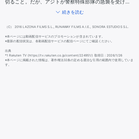
切ること。だが、アジトが警察特殊部隊の急襲を受け、
一味は壊滅。ヴィクトルは、実は潜入捜査官だったの
続きを読む
だ。すべては終わったはずだったが、ヴィクトルは何故
か強奪計画を引き継ぎ、銀行襲撃を決行しようとする。
（C） 2016 LAZONA FILMS S.L., RUNAWAY FILMS A.I.E., SONORA ESTUDIOS S.L.
その狙いは何か？そして、事件の意外な結末とは？
※本ページには動画配信サービスのプロモーションが含まれています。
※最新の配信状況は、各動画配信サービスの配信ページにてご確認ください。
出典
*1 Rakuten TV (https://tv.rakuten.co.jp/content/224951/) 取得日：2026/1/26
※本ページに掲載された情報は、著作権法32条の定める適法な引用の範囲内で使用していま
す。