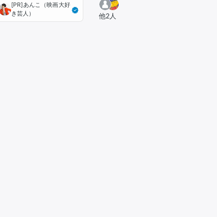
[PR]あんこ（映画大好
き芸人）
他2人