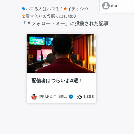
aiko
ハマる人はハマる
:
1
イチオシ
:
0
殿堂入り
:
0
掘り出し物
:
0
「＃フォロー・ミー」に投稿された記事
配信者はつらいよ4選！
[PR]あんこ（映画大好き芸人）
1,388