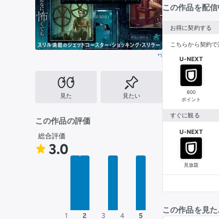
この作品を配信
お得に契約する
こちらから契約で
*1
U-NEXT
600
見た
見たい
ポイント
すぐに観る
この作品の評価
U-NEXT
総合評価
3.0
見放題
この作品を見た
1
2
3
4
5