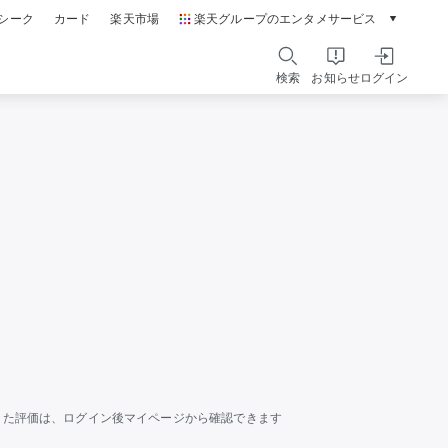
シーク
カード
楽天市場
楽天グループのエンタメサービス
動画配信ガイド
Rakuten PLAY
検索
お知らせ
ログイン
本/ゲーム/CD/DVD
楽天ブックス
電子書籍
楽天Kobo
雑誌読み放題
楽天マガジン
音楽配信
楽天ミュージック
動画配信
楽天TV
無料テレビ
Rチャンネル
チケット
楽天チケット
した評価は、ログイン後マイページから確認できます
エンタメニュース