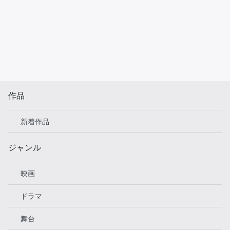
作品
新着作品
ジャンル
映画
ドラマ
舞台