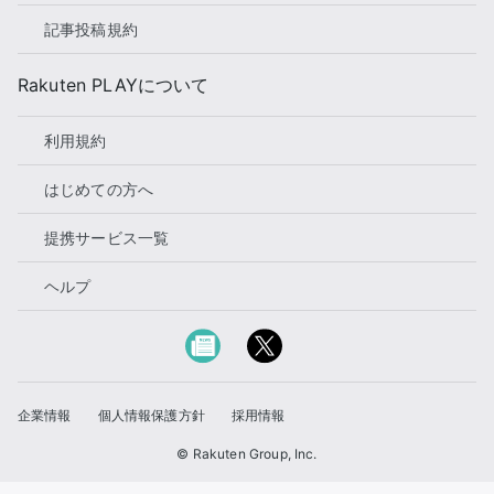
記事投稿規約
Rakuten PLAYについて
利用規約
はじめての方へ
提携サービス一覧
ヘルプ
企業情報
個人情報保護方針
採用情報
© Rakuten Group, Inc.