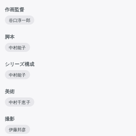
作画監督
谷口淳一郎
脚本
中村能子
シリーズ構成
中村能子
美術
中村千恵子
撮影
伊藤邦彦