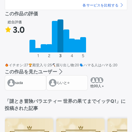
各サービスを比較する
この作品の評価
総合評価
3.0
1
2
3
4
5
イチオシ
:
27
殿堂入り
:
25
掘り出し物
:
20
ハマる人はハマる
:
20
この作品を見たユーザー
sada
らいと⭐️
他99人+
「謎とき冒険バラエティー 世界の果てまでイッテQ!」に
投稿された記事