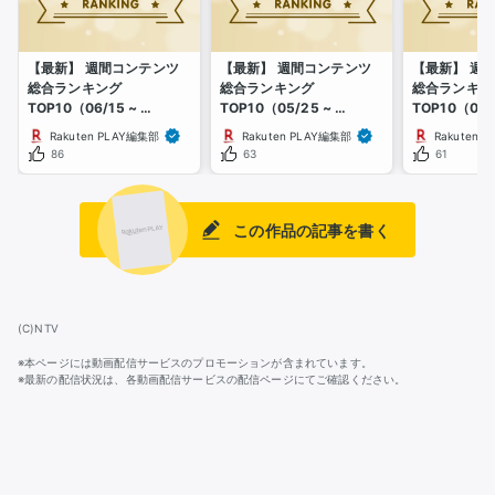
【最新】 週間コンテンツ
【最新】 週間コンテンツ
【最新】 週
総合ランキング
総合ランキング
総合ランキン
TOP10（06/15 ~ 
TOP10（05/25 ~ 
TOP10（05/0
06/21）
05/31）
05/10）
Rakuten PLAY編集部
Rakuten PLAY編集部
Rakuten 
86
63
61
この作品の記事を書く
(C)NTV
※本ページには動画配信サービスのプロモーションが含まれています。
※最新の配信状況は、各動画配信サービスの配信ページにてご確認ください。