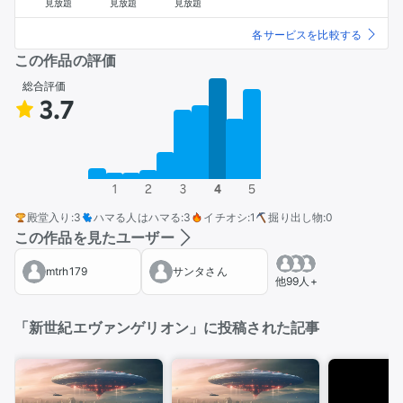
見放題
見放題
見放題
各サービスを比較する
この作品の評価
総合評価
3.7
1
2
3
4
5
殿堂入り
:
3
ハマる人はハマる
:
3
イチオシ
:
1
掘り出し物
:
0
この作品を見たユーザー
mtrh179
サンタさん
他99人+
「新世紀エヴァンゲリオン」に投稿された記事