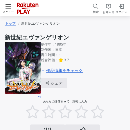
検索
お知らせ
ログイン
メニュー
トップ
新世紀エヴァンゲリオン
新世紀エヴァンゲリオン
制作年：
1995年
制作国：
日本
再生時間：
-
総合評価：
3.7
作品情報をチェック
シェア
*1
あなたの評価を★で、気軽に入力