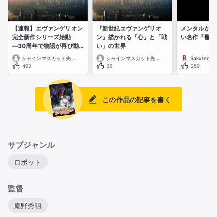
【速報】エヴァンゲリオン
『新世紀エヴァンゲリオ
メンタルがい
完全新作シリーズ始動
ン』描かれる「心」と「戦
い名作『鬱』
―30周年で物語が再び動
い」の世界
く
シャインマスカット先輩
シャインマスカット先輩
Rakuten 
493
39
259
この作品の記事を書く
サブジャンル
ロボット
監督
庵野秀明