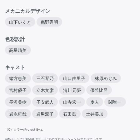
メカニカルデザイン
山下いくと
庵野秀明
色彩設計
高星晴美
キャスト
緒方恵美
三石琴乃
山口由里子
林原めぐみ
宮村優子
立木文彦
清川元夢
優希比呂
長沢美樹
子安武人
山寺宏一
麦人
関智一
岩永哲哉
岩男潤子
石田彰
土井美加
（C）カラー/Project Eva.
※本ページには動画配信サービスのプロモーションが含まれています。