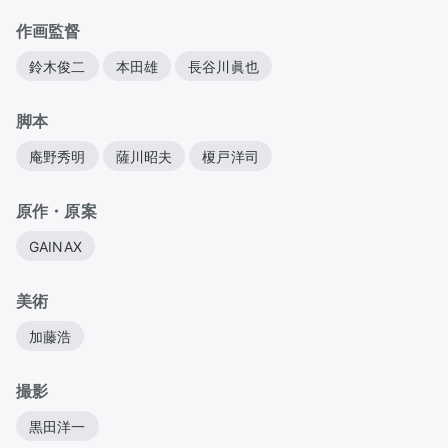
作画監督
鈴木俊二
本田雄
長谷川眞也
脚本
庵野秀明
薩川昭夫
榎戸洋司
原作・原案
GAINAX
美術
加藤浩
撮影
黒田洋一