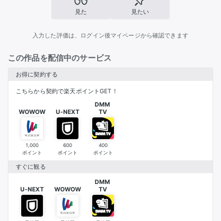
見た
見たい
入力した評価は、ログイン後マイページから確認できます
この作品を配信中のサービス
お得に契約する
こちらから契約で楽天ポイントGET！
DMM 

WOWOW
U-NEXT
TV
1,000
600
400
ポイント
ポイント
ポイント
すぐに観る
DMM 

U-NEXT
WOWOW
TV