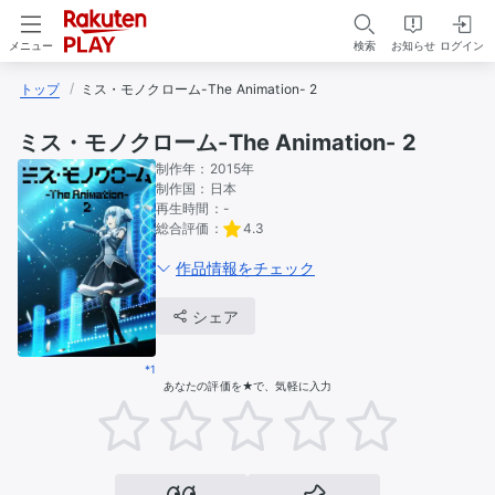
検索
お知らせ
ログイン
メニュー
トップ
ミス・モノクローム-The Animation- 2
ミス・モノクローム-The Animation- 2
制作年：
2015年
制作国：
日本
再生時間：
-
総合評価：
4.3
作品情報をチェック
シェア
*1
あなたの評価を★で、気軽に入力