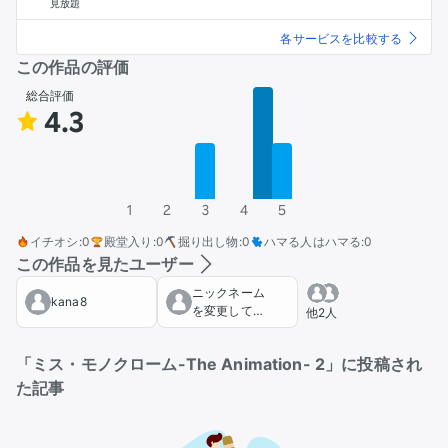
見放題
各サービスを比較する
この作品の評価
総合評価
4.3
1
2
3
4
5
イチオシ
:
0
殿堂入り
:
0
掘り出し物
:
0
ハマる人はハマる
:
0
この作品を見たユーザー
ニックネーム
kana8
を変更してく
他2人
ださい
「ミス・モノクローム-The Animation- 2」に投稿され
た記事