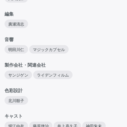
編集
廣瀬清志
音響
明田川仁
マジックカプセル
製作会社・関連会社
サンジゲン
ライデンフィルム
色彩設計
北川順子
キャスト
堀江由衣
藤原啓治
井上喜久子
神田朱未