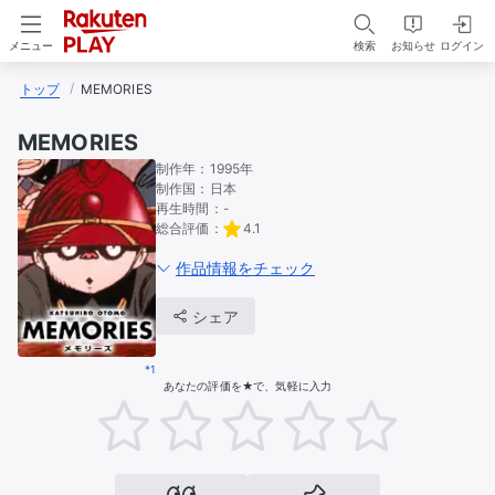
検索
お知らせ
ログイン
メニュー
トップ
MEMORIES
MEMORIES
制作年：
1995年
制作国：
日本
再生時間：
-
総合評価：
4.1
作品情報をチェック
シェア
*1
あなたの評価を★で、気軽に入力