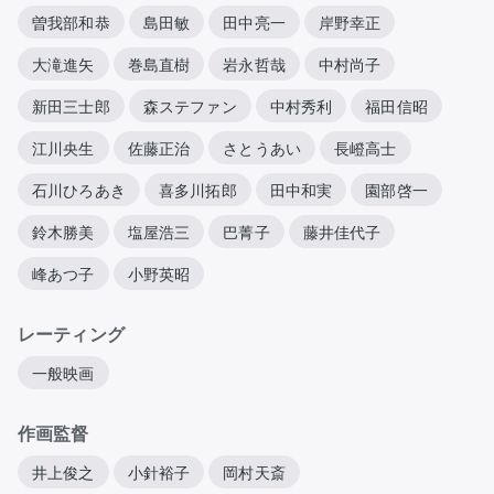
曽我部和恭
島田敏
田中亮一
岸野幸正
大滝進矢
巻島直樹
岩永哲哉
中村尚子
新田三士郎
森ステファン
中村秀利
福田信昭
江川央生
佐藤正治
さとうあい
長嶝高士
石川ひろあき
喜多川拓郎
田中和実
園部啓一
鈴木勝美
塩屋浩三
巴菁子
藤井佳代子
峰あつ子
小野英昭
レーティング
一般映画
作画監督
井上俊之
小針裕子
岡村天斎