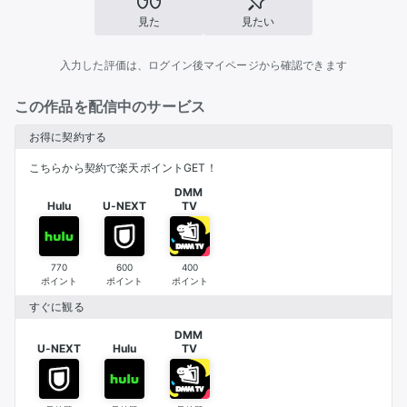
見た
見たい
入力した評価は、ログイン後マイページから確認できます
この作品を配信中のサービス
お得に契約する
こちらから契約で楽天ポイントGET！
DMM 

Hulu
U-NEXT
TV
770
600
400
ポイント
ポイント
ポイント
すぐに観る
DMM 

U-NEXT
Hulu
TV