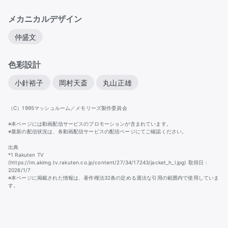
メカニカルデザイン
仲盛文
色彩設計
小針裕子
岡村天斎
丸山正雄
（C）1995マッシュルーム／メモリーズ製作委員会
※本ページには動画配信サービスのプロモーションが含まれています。
※最新の配信状況は、各動画配信サービスの配信ページにてご確認ください。
出典
*1 Rakuten TV
(https://im.akimg.tv.rakuten.co.jp/content/27/34/17243/jacket_h_l.jpg) 取得日：
2026/1/7
※本ページに掲載された情報は、著作権法32条の定める適法な引用の範囲内で使用していま
す。