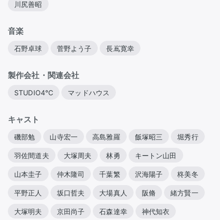
川尻善昭
音楽
石野卓球
菅野よう子
長嶌寛幸
製作会社・関連会社
STUDIO4℃
マッドハウス
キャスト
磯部勉
山寺宏一
高島雅羅
飯塚昭三
堀秀行
羽佐間道夫
大塚周夫
林勇
キートン山田
山本圭子
仲木隆司
千葉繁
沢海陽子
柊美冬
平野正人
坂口哲夫
大場真人
阪脩
緒方賢一
大塚明夫
京田尚子
石森達幸
神代知衣