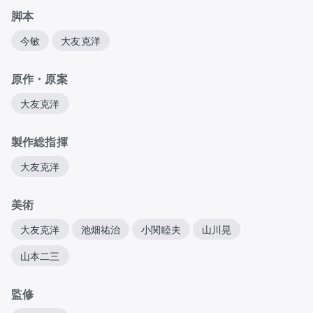
脚本
今敏
大友克洋
原作・原案
大友克洋
製作総指揮
大友克洋
美術
大友克洋
池畑祐治
小関睦夫
山川晃
山本二三
監修