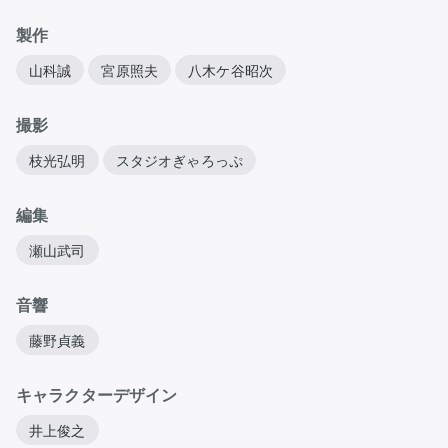
製作
山科誠
宮原照夫
八木ケ谷昭次
撮影
枝光弘明
スタジオぎゃろっぷ
編集
瀬山武司
音響
藤野貞義
キャラクターデザイン
井上俊之