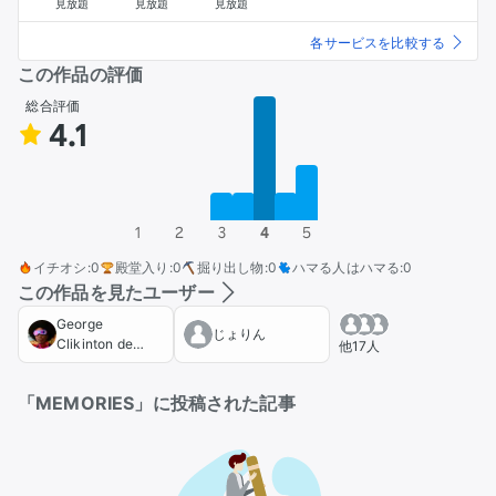
見放題
見放題
見放題
各サービスを比較する
この作品の評価
総合評価
4.1
1
2
3
4
5
イチオシ
:
0
殿堂入り
:
0
掘り出し物
:
0
ハマる人はハマる
:
0
この作品を見たユーザー
George
じょりん
Clikinton de
他17人
Japon
「MEMORIES」に投稿された記事