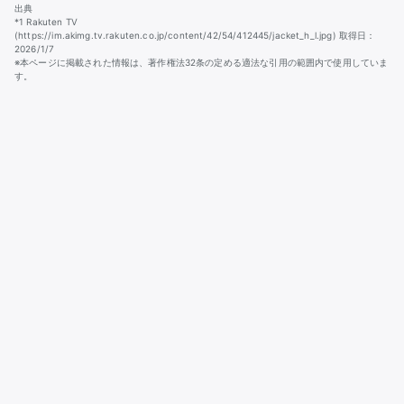
出典
*1 Rakuten TV
(https://im.akimg.tv.rakuten.co.jp/content/42/54/412445/jacket_h_l.jpg) 取得日：
2026/1/7
※本ページに掲載された情報は、著作権法32条の定める適法な引用の範囲内で使用していま
す。