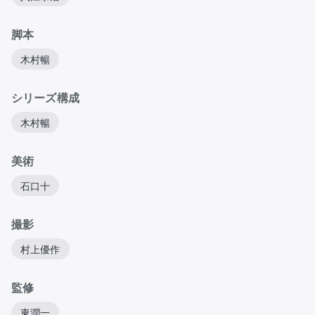
脚本
木村暢
シリーズ構成
木村暢
美術
石口十
撮影
村上優作
監修
東潤一