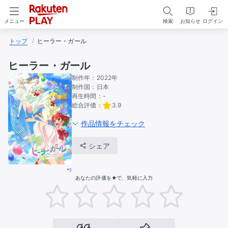
検索
お知らせ
ログイン
メニュー
トップ
ヒーラー・ガール
ヒーラー・ガール
制作年：
2022年
制作国：
日本
再生時間：
-
総合評価：
3.9
作品情報をチェック
シェア
*1
あなたの評価を★で、気軽に入力