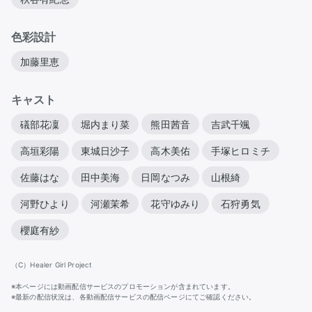
色彩設計
加藤里恵
キャスト
礒部花凜
堀内まり菜
熊田茜音
吉武千颯
高垣彩陽
東城日沙子
高木美佑
手塚ヒロミチ
佐藤はな
田中美海
日岡なつみ
山根綺
河野ひより
河瀬茉希
花守ゆみり
石狩勇気
櫻庭有紗
（C）Healer Girl Project
※本ページには動画配信サービスのプロモーションが含まれています。
※最新の配信状況は、各動画配信サービスの配信ページにてご確認ください。