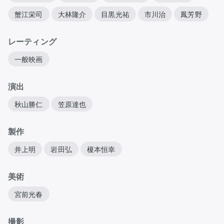
蟹江栄司
大林隆介
目黒光祐
市川治
鳳芳野
レーティング
一般映画
演出
秋山勝仁
笠原達也
製作
井上明
岩田弘
榎本恒幸
美術
宮前光春
撮影