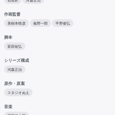
石黒昇
河森正治
作画監督
美樹本晴彦
板野一郎
平野俊弘
脚本
富田祐弘
シリーズ構成
河森正治
原作・原案
スタジオぬえ
音楽