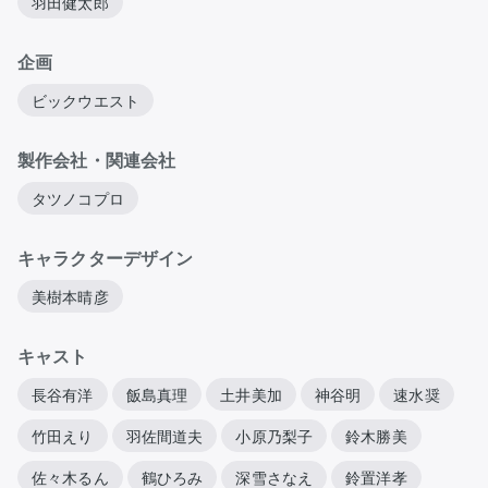
羽田健太郎
企画
ビックウエスト
製作会社・関連会社
タツノコプロ
キャラクターデザイン
美樹本晴彦
キャスト
長谷有洋
飯島真理
土井美加
神谷明
速水奨
竹田えり
羽佐間道夫
小原乃梨子
鈴木勝美
佐々木るん
鶴ひろみ
深雪さなえ
鈴置洋孝