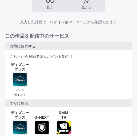
見た
見たい
入力した評価は、ログイン後マイページから確認できます
この作品を配信中のサービス
お得に契約する
こちらから契約で楽天ポイントGET！
ディズニー
プラス
2,000
ポイント
すぐに観る
ディズニー
DMM 

プラス
U-NEXT
TV