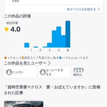
見放題
各サービスを比較する
この作品の評価
総合評価
4.0
1
2
3
4
5
イチオシ
:
1
殿堂入り
:
1
掘り出し物
:
0
ハマる人はハマる
:
0
この作品を見たユーザー
なっとーすき
ジェガン
すき
他93人
「超時空要塞マクロス 愛・おぼえていますか」に投稿
された記事