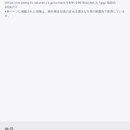
(https://im.akimg.tv.rakuten.co.jp/content/59/91/29519/jacket_h_l.jpg) 取得日：
2026/1/7
※本ページに掲載された情報は、著作権法32条の定める適法な引用の範囲内で使用していま
す。
作品