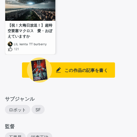
【祝！大晦日放送！】超時
空要塞マクロス　愛・おぼ
えていますか
LIL kenta TT burberry
121
この作品の記事を書く
サブジャンル
ロボット
SF
監督