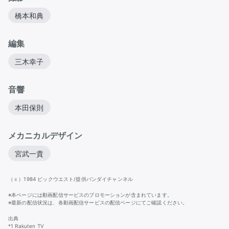
橋本和典
編集
三木幸子
音響
本田保則
メカニカルデザイン
宮武一貴
（ｃ）1984 ビックウエスト/提供バンダイチャンネル
※本ページには動画配信サービスのプロモーションが含まれています。
※最新の配信状況は、各動画配信サービスの配信ページにてご確認ください。
出典
*1 Rakuten TV