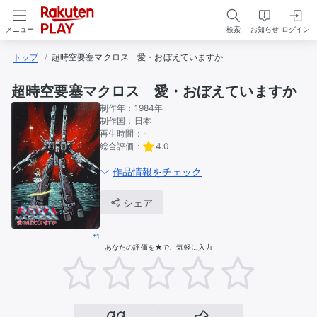
検索
お知らせ
ログイン
メニュー
トップ
超時空要塞マクロス　愛・おぼえていますか
超時空要塞マクロス 愛・おぼえていますか
制作年：
1984年
制作国：
日本
再生時間：
-
総合評価：
4.0
作品情報をチェック
シェア
*1
あなたの評価を★で、気軽に入力