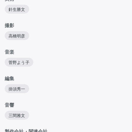
針生勝文
撮影
高橋明彦
音楽
菅野よう子
編集
掛須秀一
音響
三間雅文
製作会社・関連会社