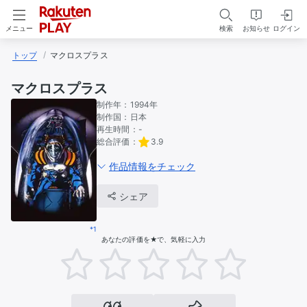
検索
お知らせ
ログイン
メニュー
トップ
マクロスプラス
マクロスプラス
制作年：
1994年
制作国：
日本
再生時間：
-
総合評価：
3.9
作品情報をチェック
シェア
*1
あなたの評価を★で、気軽に入力