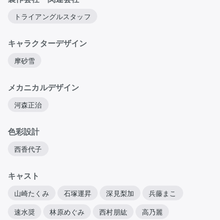
トライアングルスタッフ
キャラクターデザイン
摩砂雪
メカニカルデザイン
河森正治
色彩設計
西香代子
キャスト
山崎たくみ
石塚運昇
深見梨加
兵藤まこ
速水奨
林原めぐみ
西村朋紘
高乃麗