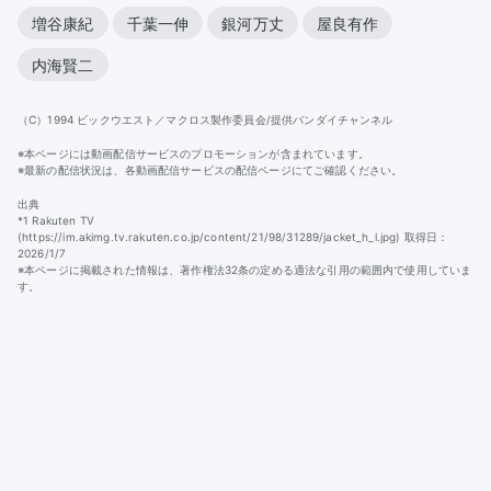
増谷康紀
千葉一伸
銀河万丈
屋良有作
内海賢二
（C）1994 ビックウエスト／マクロス製作委員会/提供バンダイチャンネル
※本ページには動画配信サービスのプロモーションが含まれています。
※最新の配信状況は、各動画配信サービスの配信ページにてご確認ください。
出典
*1 Rakuten TV
(https://im.akimg.tv.rakuten.co.jp/content/21/98/31289/jacket_h_l.jpg) 取得日：
2026/1/7
※本ページに掲載された情報は、著作権法32条の定める適法な引用の範囲内で使用していま
す。