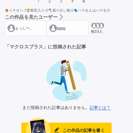
1
2
3
4
5
イチオシ
:
1
殿堂入り
:
0
掘り出し物
:
0
ハマる人はハマる
:
0
この作品を見たユーザー
よっしー。
gggg
他33人
「マクロスプラス」に投稿された記事
まだ投稿された記事はありません。
記事とは？
この作品の記事を書く