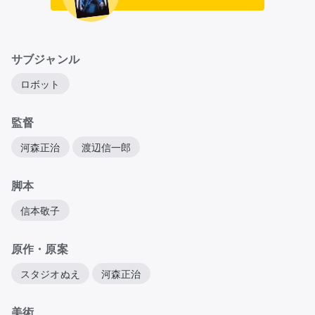
サブジャンル
ロボット
監督
河森正治
渡辺信一郎
脚本
信本敬子
原作・原案
スタジオぬえ
河森正治
美術