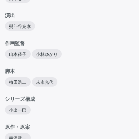
演出
熨斗谷充孝
作画監督
山本径子
小林ゆかり
脚本
植田浩二
末永光代
シリーズ構成
小出一巳
原作・原案
寺沢武一