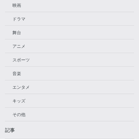
映画
ドラマ
舞台
アニメ
スポーツ
音楽
エンタメ
キッズ
その他
記事