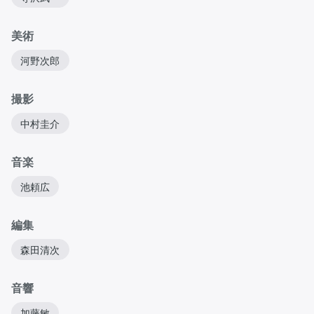
美術
河野次郎
撮影
中村圭介
音楽
池頼広
編集
森田清次
音響
加藤敏