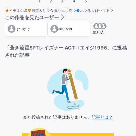
1
2
3
4
5
イチオシ
:
0
殿堂入り
:
0
掘り出し物
:
0
ハマる人はハマる
:
0
この作品を見たユーザー
はつかけ
satosan
他10人
「蒼き流星SPTレイズナー ACT-I エイジ1996」に投稿
された記事
まだ投稿された記事はありません。
記事とは？