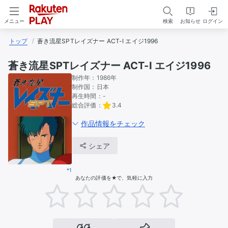
検索
お知らせ
ログイン
メニュー
トップ
蒼き流星SPTレイズナー ACT-I エイジ1996
蒼き流星SPTレイズナー ACT-I エイジ1996
制作年：
1986年
制作国：
日本
再生時間：
-
総合評価：
3.4
作品情報をチェック
シェア
*1
あなたの評価を★で、気軽に入力