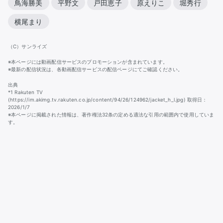
鳥海勝美
平野文
戸田恵子
原えりこ
堀秀行
横尾まり
（C）サンライズ
※本ページには動画配信サービスのプロモーションが含まれています。
※最新の配信状況は、各動画配信サービスの配信ページにてご確認ください。
出典
*1 Rakuten TV
(https://im.akimg.tv.rakuten.co.jp/content/94/26/124962/jacket_h_l.jpg) 取得日：
2026/1/7
※本ページに掲載された情報は、著作権法32条の定める適法な引用の範囲内で使用していま
す。