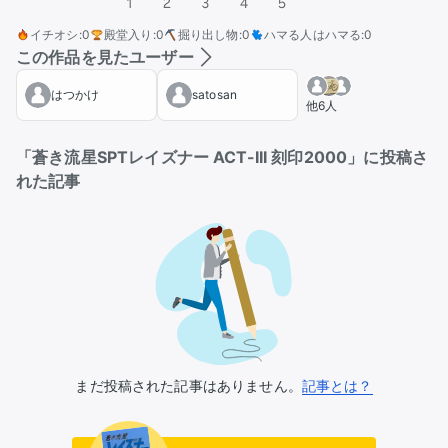
1
2
3
4
5
イチオシ
:
0
殿堂入り
:
0
掘り出し物
:
0
ハマる人はハマる
:
0
この作品を見たユーザー
はつかけ
satosan
他6人
「蒼き流星SPTレイズナー ACT-III 刻印2000」に投稿さ
れた記事
まだ投稿された記事はありません。
記事とは？