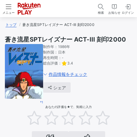
検索
お知らせ
ログイン
メニュー
トップ
蒼き流星SPTレイズナー ACT-III 刻印2000
蒼き流星SPTレイズナー ACT-III 刻印2000
制作年：
1986年
制作国：
日本
再生時間：
-
総合評価：
3.4
作品情報をチェック
シェア
*1
あなたの評価を★で、気軽に入力