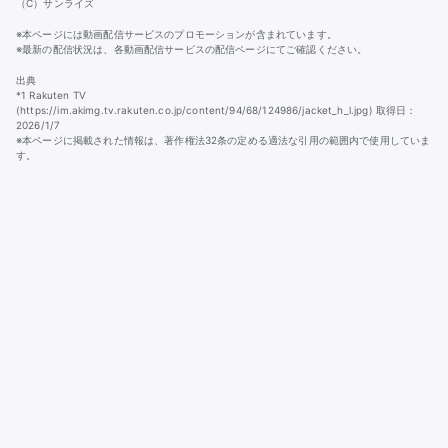
（C）サンライズ
※本ページには動画配信サービスのプロモーションが含まれています。
※最新の配信状況は、各動画配信サービスの配信ページにてご確認ください。
出典
*1 Rakuten TV
(https://im.akimg.tv.rakuten.co.jp/content/94/68/124986/jacket_h_l.jpg) 取得日：
2026/1/7
※本ページに掲載された情報は、著作権法32条の定める適法な引用の範囲内で使用していま
す。