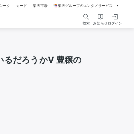
シーク
カード
楽天市場
楽天グループのエンタメサービス
動画配信ガイド
Rakuten PLAY
検索
お知らせ
ログイン
本/ゲーム/CD/DVD
楽天ブックス
電子書籍
楽天Kobo
るだろうかⅤ 豊穣の
雑誌読み放題
楽天マガジン
音楽配信
楽天ミュージック
動画配信
楽天TV
無料テレビ
Rチャンネル
チケット
楽天チケット
エンタメニュース