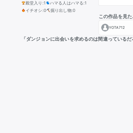
殿堂入り
:
1
ハマる人はハマる
:
1
イチオシ
:
0
掘り出し物
:
0
この作品を見た
YOTA712
「ダンジョンに出会いを求めるのは間違っているだ