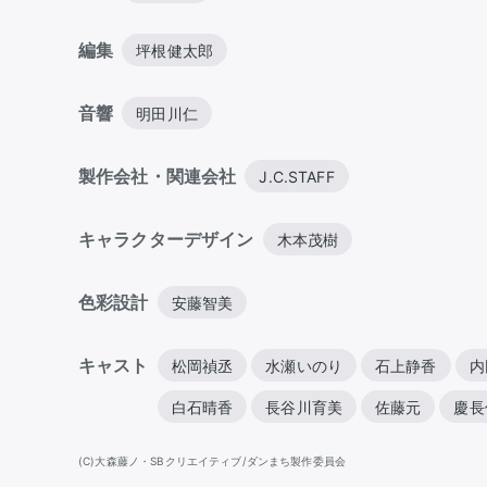
編集
坪根健太郎
音響
明田川仁
製作会社・関連会社
J.C.STAFF
キャラクターデザイン
木本茂樹
色彩設計
安藤智美
キャスト
松岡禎丞
水瀬いのり
石上静香
内
白石晴香
長谷川育美
佐藤元
慶長
(C)大森藤ノ・SBクリエイティブ/ダンまち製作委員会