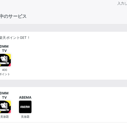
入力
中のサービス
楽天ポイントGET！
DMM 

TV
400
ポイント
DMM 

TV
ABEMA
見放題
見放題