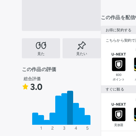
この作品を配信
お得に契約する
こちらから契約で
見た
見たい
U-NEXT
この作品の評価
600
総合評価
ポイント
3.0
すぐに観る
U-NEXT
見放題
1
2
3
4
5