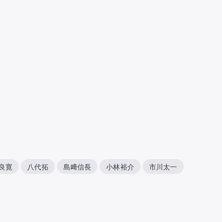
良寛
八代拓
島﨑信長
小林裕介
市川太一