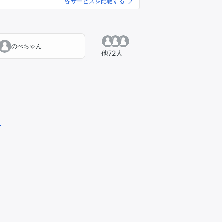
各サービスを比較する
のべちゃん
他72人
？