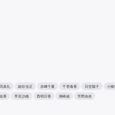
田真礼
細谷佳正
赤﨑千夏
千菅春香
日笠陽子
小柳
佑香
早見沙織
西明日香
洲崎綾
芳野由奈