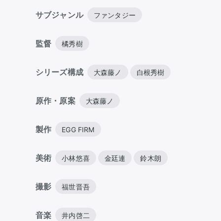
サブジャンル
ファンタジー
監督
橘秀樹
シリーズ構成
大森藤ノ
白根秀樹
原作・原案
大森藤ノ
製作
EGG FIRM
美術
小林悠喜
金廷連
鈴木朗
撮影
福世晋吾
音楽
井内啓二