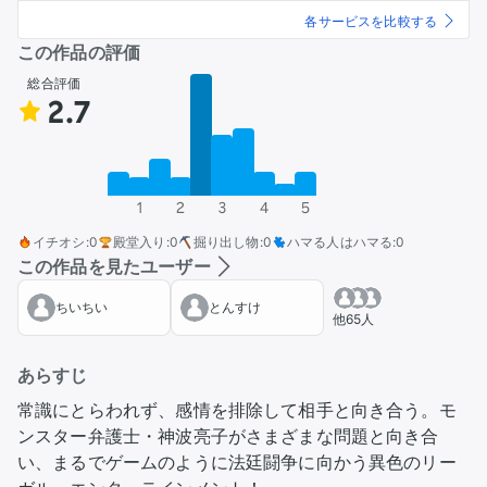
各サービスを比較する
この作品の評価
総合評価
2.7
1
2
3
4
5
イチオシ
:
0
殿堂入り
:
0
掘り出し物
:
0
ハマる人はハマる
:
0
この作品を見たユーザー
ちいちい
とんすけ
他65人
あらすじ
常識にとらわれず、感情を排除して相手と向き合う。モ
ンスター弁護士・神波亮子がさまざまな問題と向き合
い、まるでゲームのように法廷闘争に向かう異色のリー