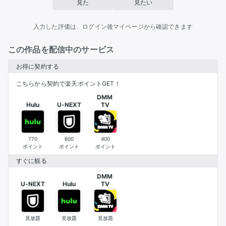
見た
見たい
入力した評価は、ログイン後マイページから確認できます
この作品を配信中のサービス
お得に契約する
こちらから契約で楽天ポイントGET！
DMM 

Hulu
U-NEXT
TV
770
600
400
ポイント
ポイント
ポイント
すぐに観る
DMM 

U-NEXT
Hulu
TV
見放題
見放題
見放題