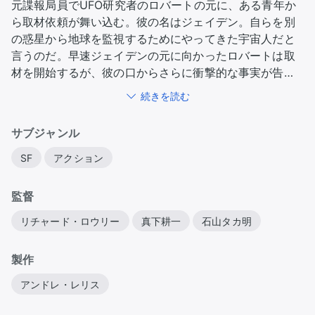
元諜報局員でUFO研究者のロバートの元に、ある青年か
ら取材依頼が舞い込む。彼の名はジェイデン。自らを別
の惑星から地球を監視するためにやってきた宇宙人だと
言うのだ。早速ジェイデンの元に向かったロバートは取
材を開始するが、彼の口からさらに衝撃的な事実が告げ
られる。それは秘密裏に地球の支配を進めていた凶悪な
続きを読む
宇宙人・ドラコニアンが、5日後に人類への総攻撃を開始
するというものだった…
サブジャンル
SF
アクション
監督
リチャード・ロウリー
真下耕一
石山タカ明
製作
アンドレ・レリス