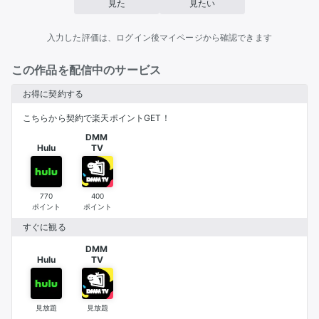
見た
見たい
入力した評価は、ログイン後マイページから確認できます
この作品を配信中のサービス
お得に契約する
こちらから契約で楽天ポイントGET！
DMM 

Hulu
TV
770
400
ポイント
ポイント
すぐに観る
DMM 

Hulu
TV
見放題
見放題