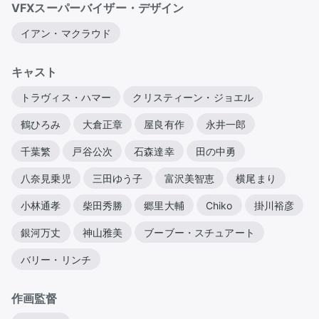
VFXスーパーバイザー・デザイン
イアン・マクラウド
キャスト
トラヴィス・ハマー
クリスティーン・ジョエル
鶴ひろみ
大倉正章
屋良有作
永井一郎
千葉繁
戸谷公次
石森達幸
田の中勇
八奈見乗児
三田ゆう子
富沢美智恵
横尾まり
小林通孝
柴田秀勝
郷里大輔
Chiko
掛川裕彦
銀河万丈
神山雅美
ブーブー・スチュアート
バリー・リンチ
作画監督