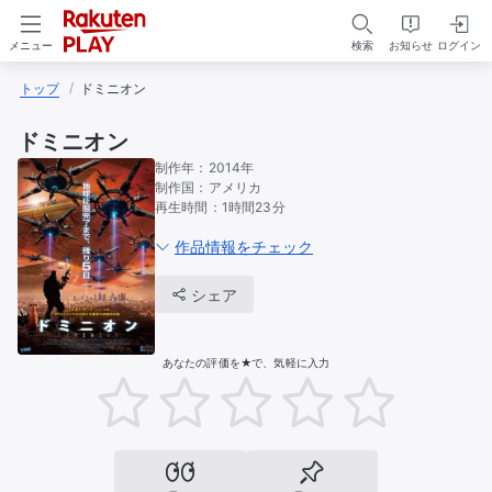
検索
お知らせ
ログイン
メニュー
トップ
ドミニオン
ドミニオン
制作年：
2014年
制作国：
アメリカ
再生時間：
1時間23分
作品情報をチェック
シェア
あなたの評価を★で、気軽に入力