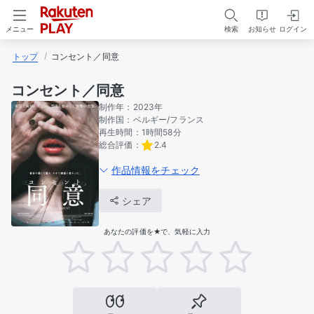
検索
お知らせ
ログイン
メニュー
トップ
コンセント／同意
コンセント／同意
制作年：
2023年
制作国：
ベルギー
フランス
再生時間：
1時間58分
総合評価：
2.4
作品情報をチェック
シェア
あなたの評価を★で、気軽に入力