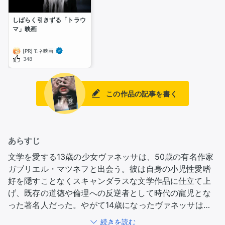
しばらく引きずる「トラウ
マ」映画
[PR]モネ映画
348
この作品の記事を書く
あらすじ
文学を愛する13歳の少女ヴァネッサは、50歳の有名作家
ガブリエル・マツネフと出会う。彼は自身の小児性愛嗜
好を隠すことなくスキャンダラスな文学作品に仕立て上
げ、既存の道徳や倫理への反逆者として時代の寵児とな
った著名人だった。やがて14歳になったヴァネッサは彼
と＜同意＞のうえで性的関係を結び、そのいびつな関係
続きを読む