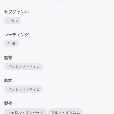
にのめり込んでゆく。それが彼女の人生に長く暗い影を
落とす、忌むべきものになるとも知らず……。
サブジャンル
ドラマ
レーティング
R-15
監督
ヴァネッサ・フィロ
脚本
ヴァネッサ・フィロ
製作
キャロル・ランバート
マルク・ミソニエ