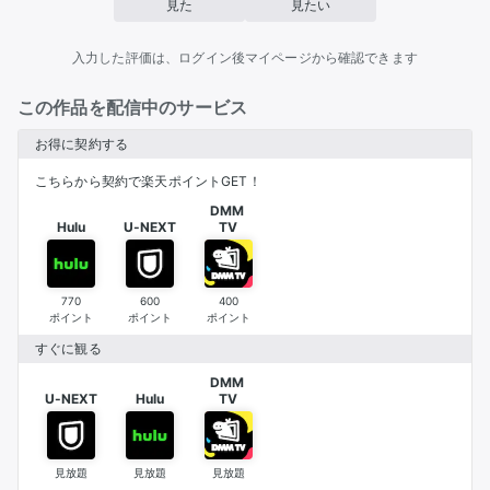
見た
見たい
入力した評価は、ログイン後マイページから確認できます
この作品を配信中のサービス
お得に契約する
こちらから契約で楽天ポイントGET！
DMM 

Hulu
U-NEXT
TV
770
600
400
ポイント
ポイント
ポイント
すぐに観る
DMM 

U-NEXT
Hulu
TV
見放題
見放題
見放題