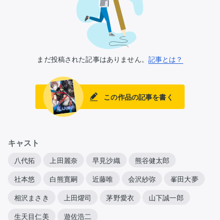
まだ投稿された記事はありません。
記事とは？
この作品の記事を書く
キャスト
八代拓
上田麗奈
早見沙織
熊谷健太郎
社本悠
白熊寛嗣
近藤唯
会沢紗弥
峯田大夢
相沢まさき
上田燿司
茅野愛衣
山下誠一郎
生天目仁美
遊佐浩二