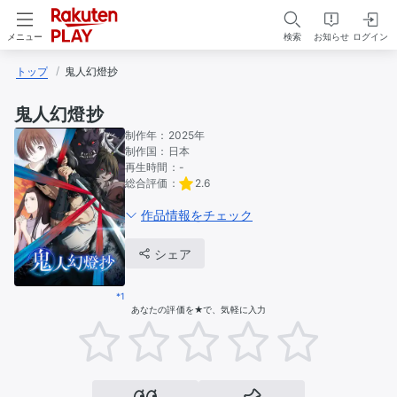
検索
お知らせ
ログイン
メニュー
トップ
鬼人幻燈抄
鬼人幻燈抄
制作年：
2025年
制作国：
日本
再生時間：
-
総合評価：
2.6
作品情報をチェック
シェア
*1
あなたの評価を★で、気軽に入力