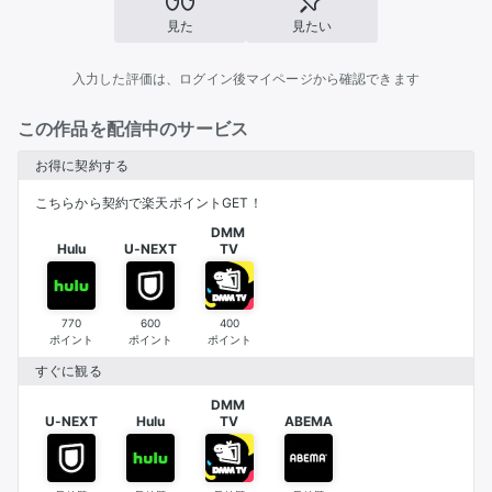
見た
見たい
入力した評価は、ログイン後マイページから確認できます
この作品を配信中のサービス
お得に契約する
こちらから契約で楽天ポイントGET！
DMM 

Hulu
U-NEXT
TV
770
600
400
ポイント
ポイント
ポイント
すぐに観る
DMM 

U-NEXT
Hulu
TV
ABEMA