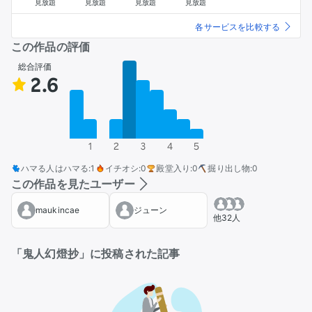
見放題
見放題
見放題
見放題
各サービスを比較する
この作品の評価
総合評価
2.6
1
2
3
4
5
ハマる人はハマる
:
1
イチオシ
:
0
殿堂入り
:
0
掘り出し物
:
0
この作品を見たユーザー
maukincae
ジューン
他32人
「鬼人幻燈抄」に投稿された記事