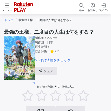
検索
お知らせ
ログイン
メニュー
トップ
最強の王様、二度目の人生は何をする？
最強の王様、二度目の人生は何をする？
制作年：
2025年
制作国：
日本
再生時間：
-
総合評価：
2.7
作品情報をチェック
シェア
*1
あなたの評価を★で、気軽に入力