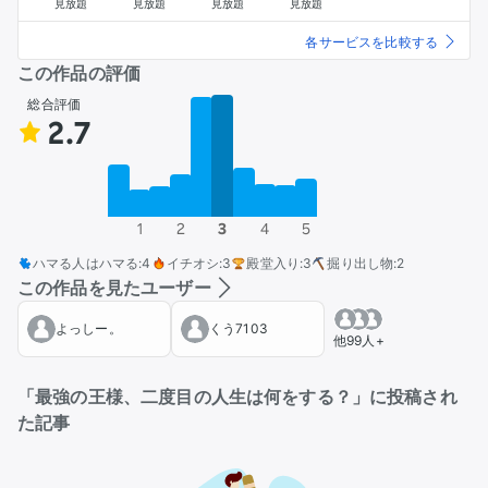
見放題
見放題
見放題
見放題
各サービスを比較する
この作品の評価
総合評価
2.7
1
2
3
4
5
ハマる人はハマる
:
4
イチオシ
:
3
殿堂入り
:
3
掘り出し物
:
2
この作品を見たユーザー
よっしー。
くう7103
他99人+
「最強の王様、二度目の人生は何をする？」に投稿され
た記事