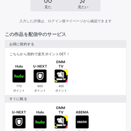
見た
見たい
入力した評価は、ログイン後マイページから確認できます
この作品を配信中のサービス
お得に契約する
こちらから契約で楽天ポイントGET！
DMM 

Hulu
U-NEXT
TV
770
600
400
ポイント
ポイント
ポイント
すぐに観る
DMM 

U-NEXT
Hulu
TV
ABEMA