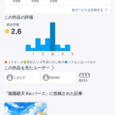
見放題
見放題
見放題
各サービスを比較する
この作品の評価
総合評価
2.6
1
2
3
4
5
イチオシ
:
0
殿堂入り
:
0
掘り出し物
:
0
ハマる人はハマる
:
0
この作品を見たユーザー
くまヒゲ
fujilishr
他25人
「陰陽廻天 Re:バース」に投稿された記事