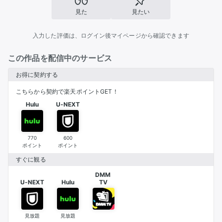
見た
見たい
入力した評価は、ログイン後マイページから確認できます
この作品を配信中のサービス
お得に契約する
こちらから契約で楽天ポイントGET！
Hulu
U-NEXT
770
600
ポイント
ポイント
すぐに観る
DMM 

U-NEXT
Hulu
TV
見放題
見放題