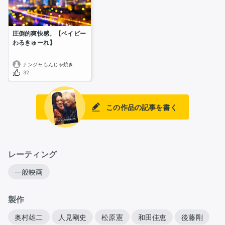
圧倒的爽快感。【ベイビー
わるきゅーれ】
ナンジャもんじゃ焼き
32
この作品の記事を書く
レーティング
一般映画
製作
奥村雄二
人見剛史
松原憲
和田佳恵
後藤剛