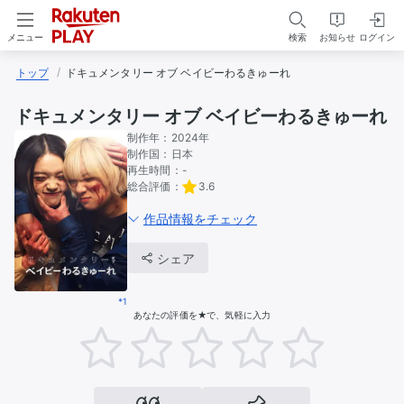
検索
お知らせ
ログイン
メニュー
トップ
ドキュメンタリー オブ ベイビーわるきゅーれ
ドキュメンタリー オブ ベイビーわるきゅーれ
制作年：
2024年
制作国：
日本
再生時間：
-
総合評価：
3.6
作品情報をチェック
シェア
*1
あなたの評価を★で、気軽に入力