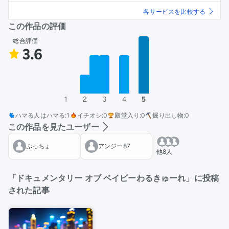
各サービスを比較する
この作品の評価
総合評価
3.6
1
2
3
4
5
ハマる人はハマる
:
1
イチオシ
:
0
殿堂入り
:
0
掘り出し物
:
0
この作品を見たユーザー
ぷっちょ
アンジー87
他8人
「ドキュメンタリー オブ ベイビーわるきゅーれ」に投稿
された記事