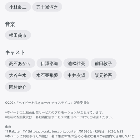
小林良二
五十嵐淳之
音楽
根田義市
キャスト
高石あかり
伊澤彩織
池松壮亮
前田敦子
大谷主水
水石亜飛夢
中井友望
阪元裕吾
園村健介
©2024「ベイビーわるきゅーれ ナイスデイズ」製作委員会
※本ページには動画配信サービスのプロモーションが含まれています。
※最新の配信状況は、各動画配信サービスの配信ページにてご確認ください。
出典
*1 Rakuten TV (https://tv.rakuten.co.jp/content/516955/) 取得日：2026/1/23
※本ページに掲載された情報は、著作権法32条の定める適法な引用の範囲内で使用していま