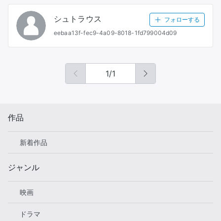
シュトラウス
フォローする
eebaa13f-fec9-4a09-8018-1fd799004d09
1
/
1
作品
新着作品
ジャンル
映画
ドラマ