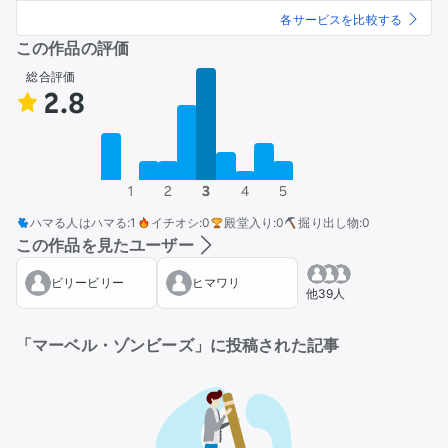
各サービスを比較する
この作品の評価
総合評価
2.8
1
2
3
4
5
ハマる人はハマる
:
1
イチオシ
:
0
殿堂入り
:
0
掘り出し物
:
0
この作品を見たユーザー
ビリービリー
ヒマワリ
他39人
「マーベル・ゾンビーズ」に投稿された記事