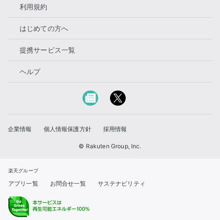
利用規約
はじめての方へ
提携サービス一覧
ヘルプ
企業情報
個人情報保護方針
採用情報
© Rakuten Group, Inc.
楽天グループ
アプリ一覧
お問合せ一覧
サステナビリティ