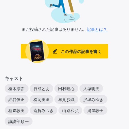
まだ投稿された記事はありません。
記事とは？
この作品の記事を書く
キャスト
榎木淳弥
行成とあ
田村睦心
大塚明夫
細谷佳正
松岡美里
早見沙織
沢城みゆき
種﨑敦美
斎賀みつき
山路和弘
湯屋敦子
諏訪部順一