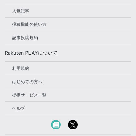
人気記事
投稿機能の使い方
記事投稿規約
Rakuten PLAYについて
利用規約
はじめての方へ
提携サービス一覧
ヘルプ