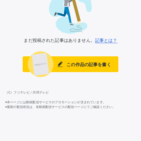
まだ投稿された記事はありません。
記事とは？
この作品の記事を書く
（C）フジテレビ／共同テレビ
※本ページには動画配信サービスのプロモーションが含まれています。
※最新の配信状況は、各動画配信サービスの配信ページにてご確認ください。