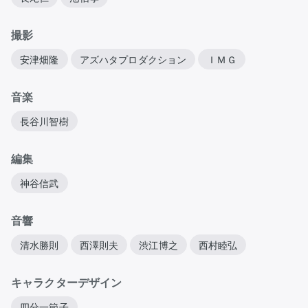
撮影
安津畑隆
アズハタプロダクション
ＩＭＧ
音楽
長谷川智樹
編集
神谷信武
音響
清水勝則
西澤則夫
渋江博之
西村睦弘
キャラクターデザイン
四分一節子