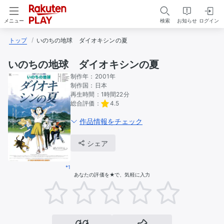
検索
お知らせ
ログイン
メニュー
トップ
いのちの地球　ダイオキシンの夏
いのちの地球 ダイオキシンの夏
制作年：
2001年
制作国：
日本
再生時間：
1時間22分
総合評価：
4.5
作品情報をチェック
シェア
*1
あなたの評価を★で、気軽に入力