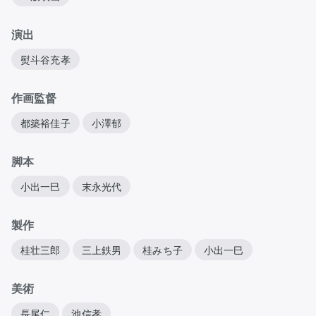
演出
熨斗谷充孝
作画監督
都築裕佳子
小澤郁
脚本
小出一巳
末永光代
製作
桂壮三郎
三上鉄男
桂みち子
小出一巳
美術
長尾仁
池信孝