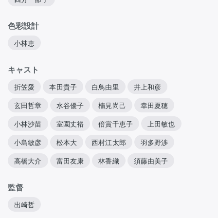
色彩設計
小林恵
キャスト
折笠愛
本田貴子
白鳥由里
井上和彦
玄田哲章
水谷優子
楠見尚己
幸田夏穂
小林沙苗
室園丈裕
倍賞千恵子
上田敏也
小島敏彦
松本大
西村江太郎
羽多野渉
高橋大介
富田友康
林香織
須藤由美子
監督
出崎哲