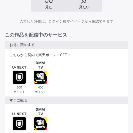
見た
見たい
入力した評価は、ログイン後マイページから確認できます
この作品を配信中のサービス
お得に契約する
こちらから契約で楽天ポイントGET！
DMM 

U-NEXT
TV
600
400
ポイント
ポイント
すぐに観る
DMM 

U-NEXT
TV