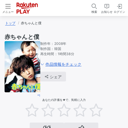
検索
お知らせ
ログイン
メニュー
トップ
赤ちゃんと僕
赤ちゃんと僕
制作年：
2008年
制作国：
韓国
再生時間：
1時間38分
作品情報をチェック
シェア
*1
あなたの評価を★で、気軽に入力