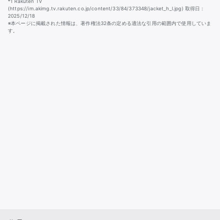
*1 Rakuten TV
(https://im.akimg.tv.rakuten.co.jp/content/33/84/373348/jacket_h_l.jpg) 取得日：
2025/12/18
※本ページに掲載された情報は、著作権法32条の定める適法な引用の範囲内で使用していま
す。